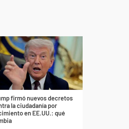
ump firmó nuevos decretos
tra la ciudadanía por
cimiento en EE.UU.: qué
mbia