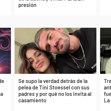
presión
de
Se supo la verdad detrás de la
Tr
pelea de Tini Stoessel con sus
ant
ia
padres y por qué no los invita al
fu
casamiento
La