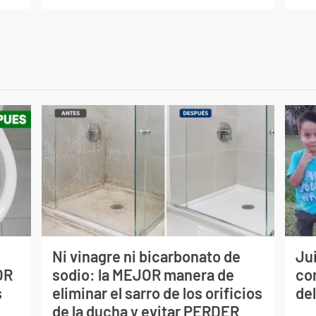
Ni vinagre ni bicarbonato de
Jui
OR
sodio: la MEJOR manera de
co
s
eliminar el sarro de los orificios
del
de la ducha y evitar PERDER