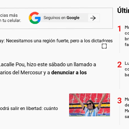
Últ
Mu
c
br
fa
Lu
 Lacalle Pou, hizo este sábado un llamado a
co
arios del Mercosur y a
denunciar a los
ba
Mu
de
drá salir en libertad: cuánto
M
sa