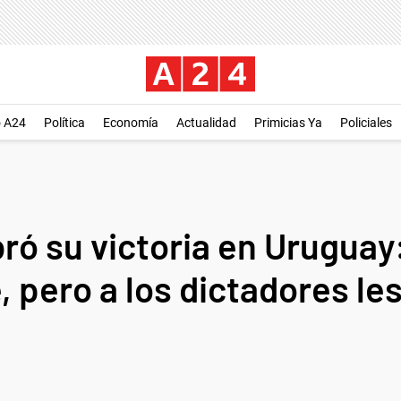
o A24
Política
Economía
Actualidad
Primicias Ya
Policiales
bró su victoria en Urugua
, pero a los dictadores le