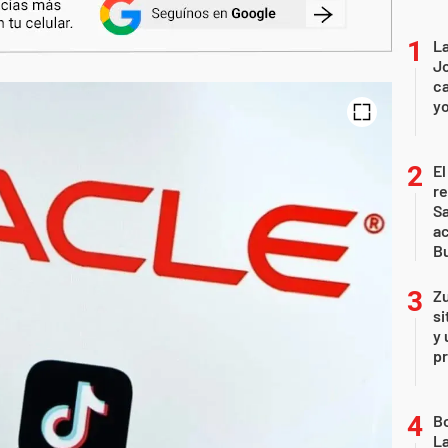
La
Jo
ca
yo
El
r
Sa
a
Bu
Zu
si
y 
p
B
La