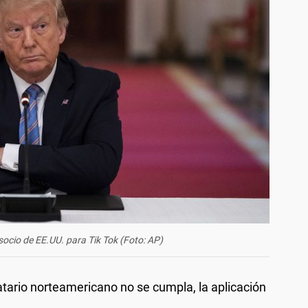
ocio de EE.UU. para Tik Tok (Foto: AP)
atario norteamericano no se cumpla,
la aplicación