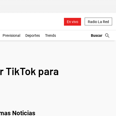
En vivo
Radio La Red
Previsional
Deportes
Trends
r TikTok para
imas Noticias