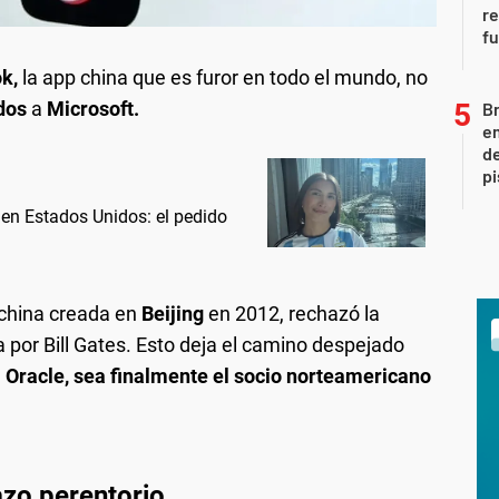
re
fu
k,
la app china que es furor en todo el mundo, no
dos
a
Microsoft.
Br
em
de
pi
 en Estados Unidos: el pedido
 china creada en
Beijing
en 2012, rechazó la
 por Bill Gates. Esto deja el camino despejado
,
Oracle, sea finalmente el socio norteamericano
azo perentorio