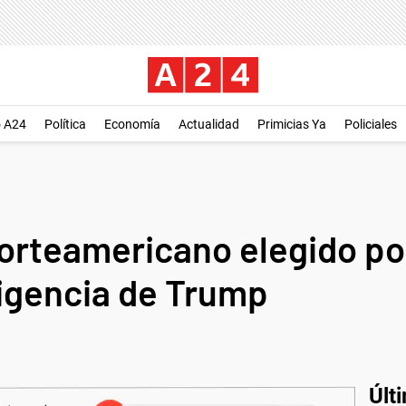
o A24
Política
Economía
Actualidad
Primicias Ya
Policiales
norteamericano elegido po
xigencia de Trump
Últ