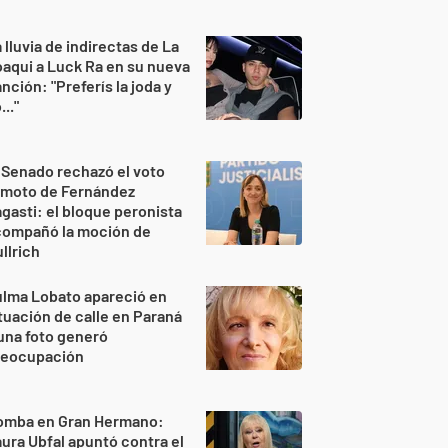
 lluvia de indirectas de La
aqui a Luck Ra en su nueva
nción: "Preferís la joda y
..."
 Senado rechazó el voto
emoto de Fernández
gasti: el bloque peronista
compañó la moción de
llrich
lma Lobato apareció en
tuación de calle en Paraná
una foto generó
reocupación
omba en Gran Hermano:
ura Ubfal apuntó contra el