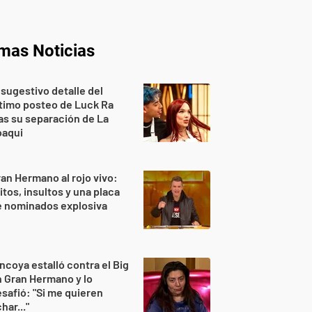
imas Noticias
 sugestivo detalle del
timo posteo de Luck Ra
as su separación de La
oaqui
an Hermano al rojo vivo:
itos, insultos y una placa
e nominados explosiva
ncoya estalló contra el Big
 Gran Hermano y lo
safió: "Si me quieren
har..."