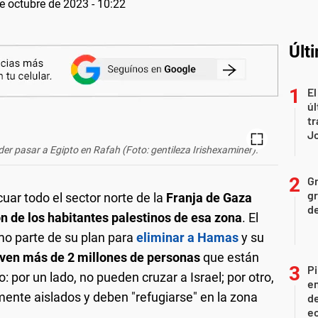
e octubre de 2023 - 10:22
Últ
El
úl
tr
J
der pasar a Egipto en Rafah (Foto: gentileza Irishexaminer).
Gr
gr
uar todo el sector norte de la
Franja de Gaza
d
n de los habitantes palestinos de esa zona
. El
mo parte de su plan para
eliminar a Hamas
y su
iven más de 2 millones de personas
que están
Pi
o: por un lado, no pueden cruzar a Israel; por otro,
en
mente aislados y deben "refugiarse" en la zona
de
ec