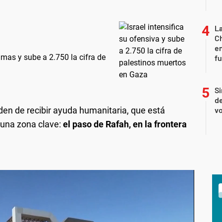
La
Ch
en
amas y sube a 2.750 la cifra de
f
Si
de
den de recibir ayuda humanitaria, que está
vo
 una zona clave:
el paso de Rafah, en la frontera