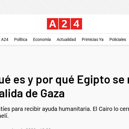
o A24
Política
Economía
Actualidad
Primicias Ya
Policiales
é es y por qué Egipto se r
salida de Gaza
tíes para recibir ayuda humanitaria. El Cairo lo cer
elí.