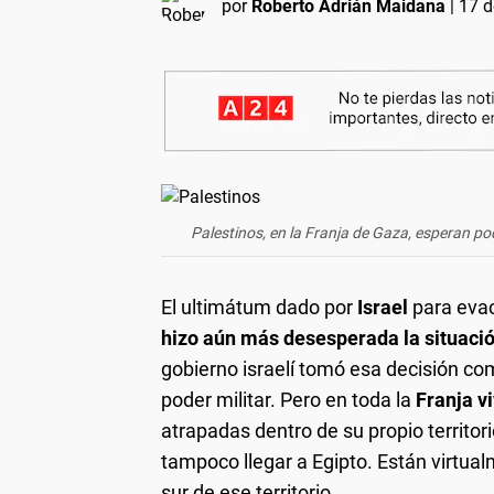
por
Roberto Adrián Maidana
|
17 d
Palestinos, en la Franja de Gaza, esperan po
El ultimátum dado por
Israel
para evac
hizo aún más desesperada la situació
gobierno israelí tomó esa decisión co
poder militar. Pero en toda la
Franja v
atrapadas dentro de su propio territori
tampoco llegar a Egipto. Están virtual
sur de ese territorio.