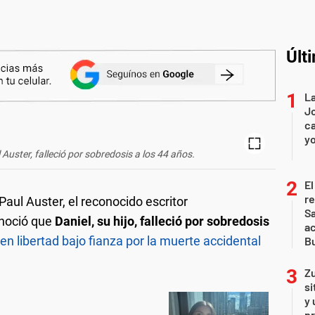
Últ
La
Jo
ca
yo
ul Auster, falleció por sobredosis a los 44 años.
El
r
aul Auster, el reconocido escritor
Sa
onoció que
Daniel, su hijo, falleció por sobredosis
a
en libertad bajo fianza por la muerte accidental
Bu
Zu
si
y 
p