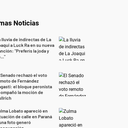
imas Noticias
 lluvia de indirectas de La
aqui a Luck Ra en su nueva
nción: "Preferís la joda y
..."
 Senado rechazó el voto
emoto de Fernández
gasti: el bloque peronista
compañó la moción de
llrich
lma Lobato apareció en
tuación de calle en Paraná
una foto generó
reocupación