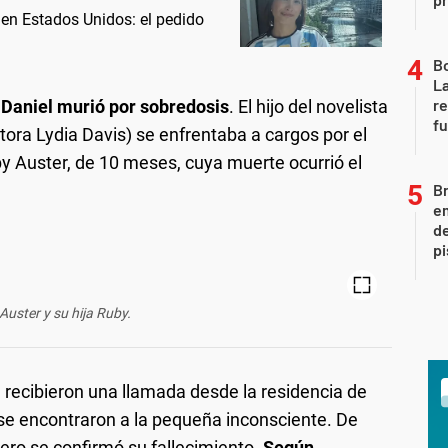
 en Estados Unidos: el pedido
B
La
re
,
Daniel murió por sobredosis
. El hijo del novelista
fu
itora Lydia Davis) se enfrentaba a cargos por el
by Auster, de 10 meses, cuya muerte ocurrió el
Br
em
de
pi
 Auster y su hija Ruby.
a recibieron una llamada desde la residencia de
se encontraron a la pequeña inconsciente. De
pero se confirmó su fallecimiento.
Según