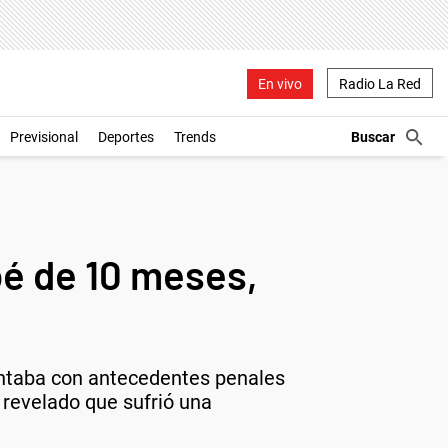
En vivo
Radio La Red
Previsional
Deportes
Trends
bé de 10 meses,
 contaba con antecedentes penales
 revelado que sufrió una