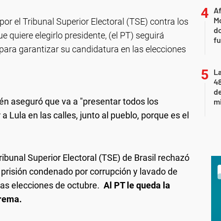
Af
Mo
por el Tribunal Superior Electoral (TSE) contra los
do
e quiere elegirlo presidente, (el PT) seguirá
fu
para garantizar su candidatura en las elecciones
La
48
d
n aseguró que va a "presentar todos los
mi
a Lula en las calles, junto al pueblo, porque es el
ibunal Superior Electoral (TSE) de Brasil rechazó
n prisión condenado por corrupción y lavado de
 las elecciones de octubre.
Al PT le queda la
prema.