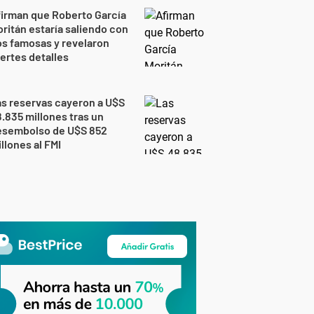
irman que Roberto García
ritán estaría saliendo con
s famosas y revelaron
ertes detalles
s reservas cayeron a U$S
.835 millones tras un
esembolso de U$S 852
llones al FMI