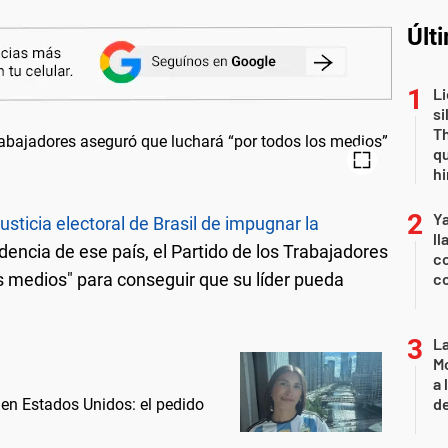
Últ
Li
si
Th
qu
h
Y
Justicia electoral de Brasil de impugnar la
ll
idencia de ese país, el Partido de los Trabajadores
co
os medios" para conseguir que su líder pueda
co
L
Mo
a 
de
 en Estados Unidos: el pedido