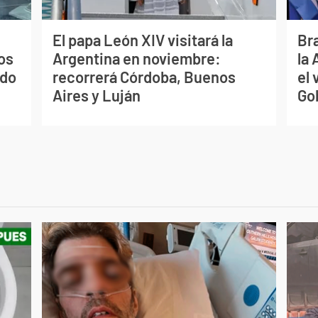
El papa León XIV visitará la
Bra
os
Argentina en noviembre:
la
ado
recorrerá Córdoba, Buenos
el 
Aires y Luján
Go