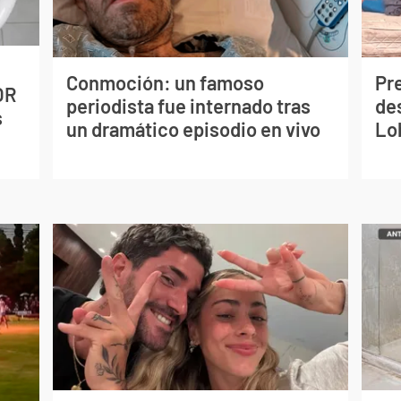
Conmoción: un famoso
Pr
OR
periodista fue internado tras
de
s
un dramático episodio en vivo
Lo