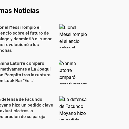
imas Noticias
onel Messi rompió el
lencio sobre el futuro de
iago y desmintió el rumor
e revolucionó a los
inchas
anina Latorre comparó
amativamente a La Joaqui
n Pampita tras la ruptura
n Luck Ra: "Es..."
a defensa de Facundo
yano hizo un pedido clave
la Justicia tras la
claración de su pareja