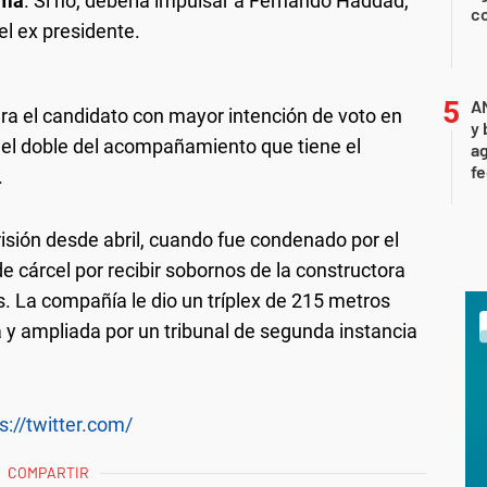
ema
. Si no, debería impulsar a Fernando Haddad,
c
l ex presidente.
A
era el candidato con mayor intención de voto en
y 
, el doble del acompañamiento que tiene el
ag
f
.
isión desde abril, cuando fue condenado por el
 cárcel por recibir sobornos de la constructora
. La compañía le dio un tríplex de 215 metros
a y ampliada por un tribunal de segunda instancia
s://twitter.com/
COMPARTIR