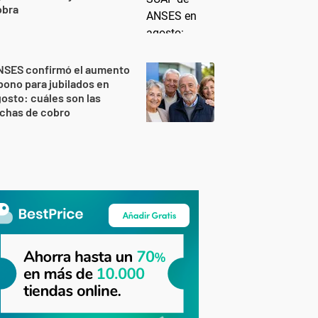
obra
NSES confirmó el aumento
bono para jubilados en
osto: cuáles son las
echas de cobro