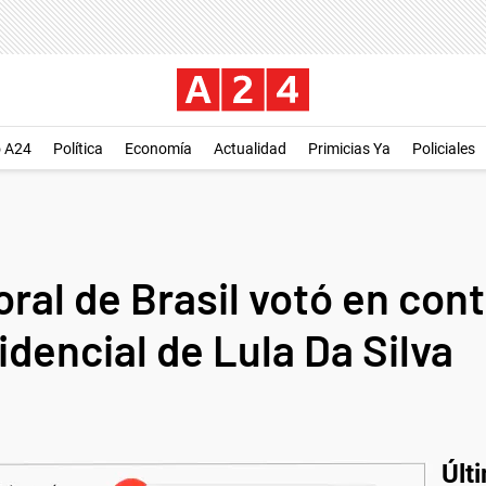
o A24
Política
Economía
Actualidad
Primicias Ya
Policiales
oral de Brasil votó en cont
dencial de Lula Da Silva
Últ