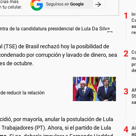
In
Co
as
r
al (TSE) de Brasil rechazó hoy la posibilidad de
Co
 condenado por corrupción y lavado de dinero, sea
ma
es de octubre.
pr
de
AN
de reducir la relación
$
sa
idió, por mayoría, anular la postulación de Lula
 Trabajadores (PT). Ahora, si el partido de Lula
A
ag