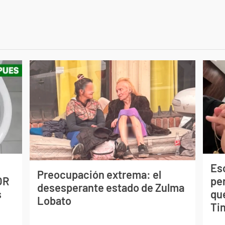
Esc
Preocupación extrema: el
OR
pe
desesperante estado de Zulma
s
qu
Lobato
Tin