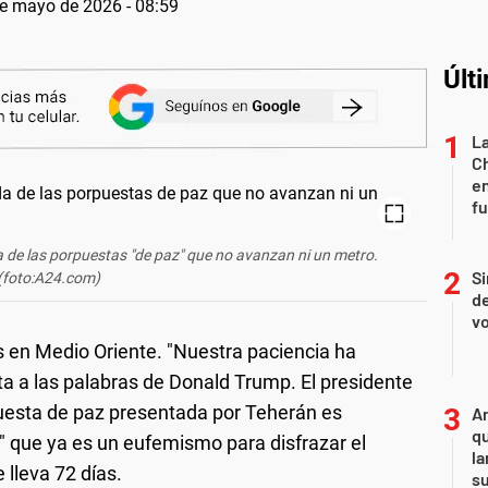
e mayo de 2026 - 08:59
Últ
La
Ch
en
f
 de las porpuestas "de paz" que no avanzan ni un metro.
Si
(foto:A24.com)
de
vo
sis en Medio Oriente. "Nuestra paciencia ha
ta a las palabras de Donald Trump. El presidente
uesta de paz presentada por Teherán es
An
qu
n" que ya es un eufemismo para disfrazar el
la
 lleva 72 días.
s