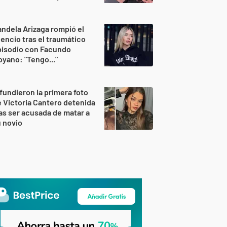
ndela Arizaga rompió el
lencio tras el traumático
pisodio con Facundo
yano: "Tengo..."
fundieron la primera foto
 Victoria Cantero detenida
as ser acusada de matar a
 novio