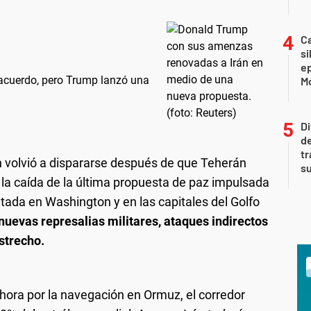
Ca
si
e
 acuerdo, pero Trump lanzó una
Mo
Di
de
tr
n volvió a dispararse después de que Teherán
su
 la caída de la última propuesta de paz impulsada
etada en Washington y en las capitales del Golfo
nuevas represalias militares, ataques indirectos
strecho.
ahora por la navegación en Ormuz, el corredor