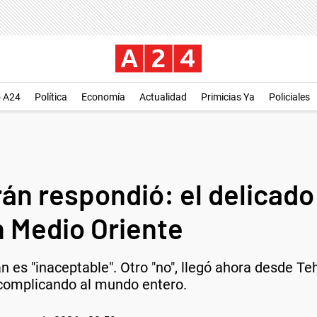
o A24
Política
Economía
Actualidad
Primicias Ya
Policiales
Irán respondió: el delicad
 Medio Oriente
n es "inaceptable". Otro "no", llegó ahora desde Te
complicando al mundo entero.