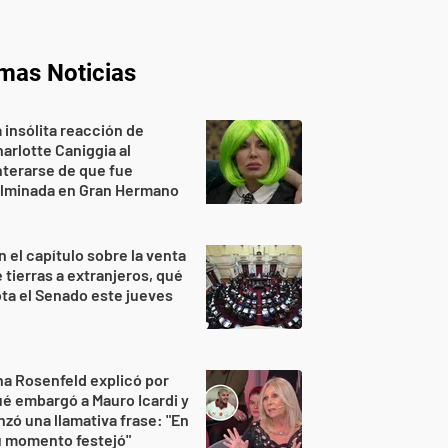
imas Noticias
 insólita reacción de
arlotte Caniggia al
terarse de que fue
ulminada en Gran Hermano
n el capítulo sobre la venta
 tierras a extranjeros, qué
ta el Senado este jueves
a Rosenfeld explicó por
é embargó a Mauro Icardi y
nzó una llamativa frase: "En
u momento festejó"