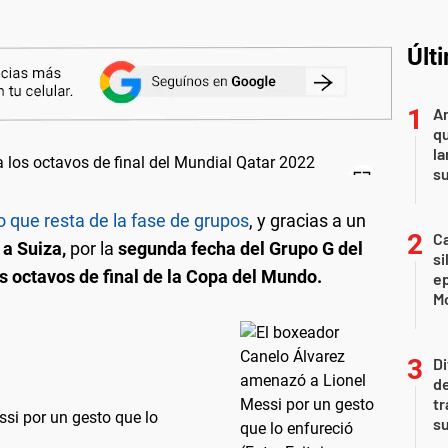
Últ
An
qu
la
s
o que resta de la fase de grupos
, y gracias a un
Ca
 a
Suiza,
por la
segunda fecha del Grupo G del
si
os octavos de final de la Copa del Mundo.
e
Mo
Di
de
tr
si por un gesto que lo
su