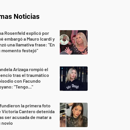
imas Noticias
a Rosenfeld explicó por
é embargó a Mauro Icardi y
nzó una llamativa frase: "En
u momento festejó"
ndela Arizaga rompió el
lencio tras el traumático
pisodio con Facundo
yano: "Tengo..."
fundieron la primera foto
 Victoria Cantero detenida
as ser acusada de matar a
 novio