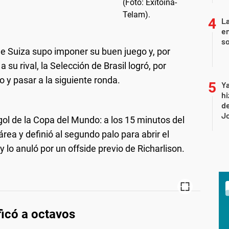
La
e
so
ue Suiza supo imponer su buen juego y, por
u rival, la Selección de Brasil logró, por
Brasil - Suiza
Brasil - Suiza
 y pasar a la siguiente ronda.
Ya
hi
de
Jo
 gol de la Copa del Mundo: a los 15 minutos del
rea y definió al segundo palo para abrir el
y lo anuló por un offside previo de Richarlison.
ificó a octavos