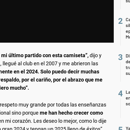
s
Ca
si
e
Mo
o mi último partido con esta camiseta”
,
dijo y
Di
de
 llegué al club en el 2007 y me abrieron las
tr
ente en el 2024. Solo puedo decir muchas
su
 respaldo, por el cariño, por el abrazo que me
iero mucho”.
La
e
so
n respeto muy grande por todas las enseñanzas
ional sino porque
me han hecho crecer como
en mi corazón. Les deseo lo mejor, como lo dije
Ya
 gran 2024 y tengan un 2025 lleno de éxitos”,