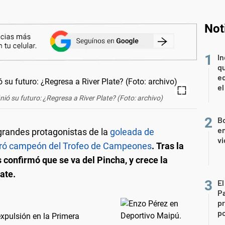
Not
In
qu
eq
el
nió su futuro: ¿Regresa a River Plate? (Foto: archivo)
Bo
en
grandes protagonistas de la
goleada de
vi
agró campeón del Trofeo de Campeones
.
Tras la
 confirmó que se va del Pincha, y crece la
ate.
El
P
pr
po
xpulsión en la Primera