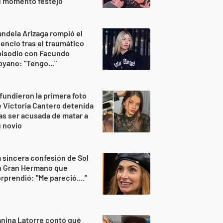
u momento festejó"
ndela Arizaga rompió el
lencio tras el traumático
pisodio con Facundo
yano: "Tengo..."
fundieron la primera foto
 Victoria Cantero detenida
as ser acusada de matar a
 novio
 sincera confesión de Sol
n Gran Hermano que
rprendió: "Me pareció...."
nina Latorre contó qué