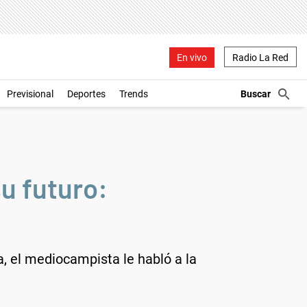
En vivo
Radio La Red
Previsional
Deportes
Trends
su futuro:
a, el mediocampista le habló a la