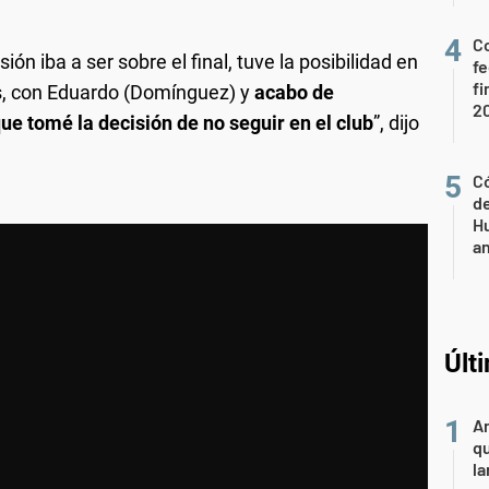
Co
ión iba a ser sobre el final, tuve la posibilidad en
fe
fi
es, con Eduardo (Domínguez) y
acabo de
2
e tomé la decisión de no seguir en el club
”, dijo
Có
de
Hu
a
Últ
An
qu
la