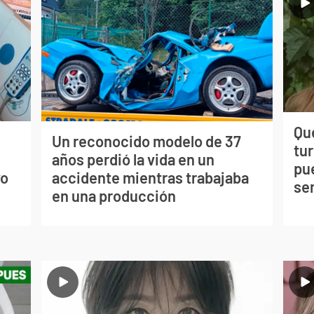
Qué
Un reconocido modelo de 37
tu
s
años perdió la vida en un
pu
vo
accidente mientras trabajaba
se
en una producción