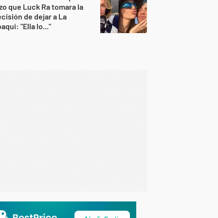
zo que Luck Ra tomara la
cisión de dejar a La
aqui: "Ella lo..."