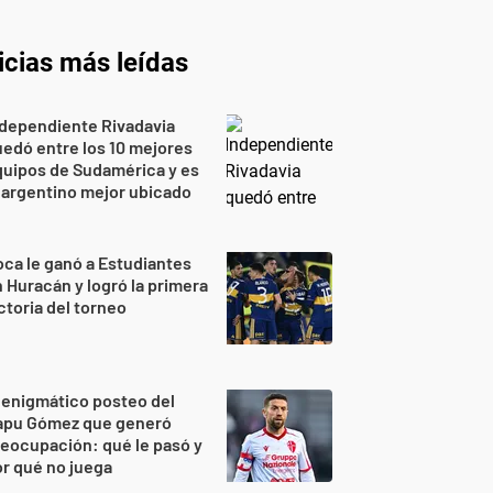
icias más leídas
dependiente Rivadavia
edó entre los 10 mejores
uipos de Sudamérica y es
 argentino mejor ubicado
ca le ganó a Estudiantes
 Huracán y logró la primera
ctoria del torneo
 enigmático posteo del
apu Gómez que generó
eocupación: qué le pasó y
r qué no juega