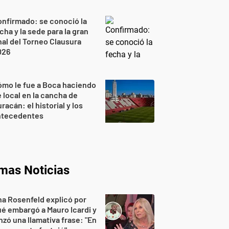
nfirmado: se conoció la
cha y la sede para la gran
nal del Torneo Clausura
026
mo le fue a Boca haciendo
 local en la cancha de
racán: el historial y los
ntecedentes
imas Noticias
a Rosenfeld explicó por
é embargó a Mauro Icardi y
nzó una llamativa frase: "En