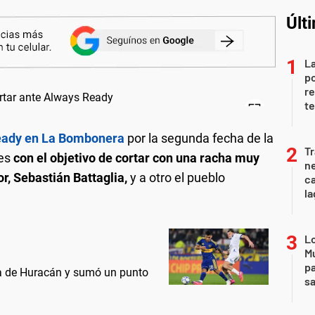
Últ
La
po
re
te
Ready en La Bombonera
por la segunda fecha de la
Tr
res
con el objetivo de cortar con una racha muy
ne
r, Sebastián Battaglia,
y a otro el pueblo
ca
la
Lo
Mu
pa
a de Huracán y sumó un punto
sa