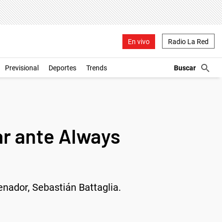
En vivo
Radio La Red
Previsional
Deportes
Trends
ar ante Always
nador, Sebastián Battaglia.