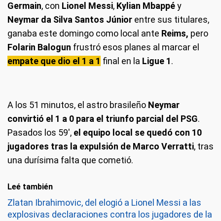
Germain
, con
Lionel Messi
,
Kylian Mbappé
y
Neymar da Silva Santos Júnior
entre sus titulares,
ganaba este domingo como local ante
Reims,
pero
Folarin Balogun
frustró esos planes al marcar el
empate que dio el 1 a 1
final en la
Ligue 1
.
Messi volvió a la acción en un partido electrizante que enfrenta al PSG
Neymar marcó el tanto para el 1 a 0. (Foto: Twitter)
A los 51 minutos, el astro brasileño
Neymar
con el REIMS en La Ligue 1. (Foto: Sky Sports)
convirtió el 1 a 0 para el triunfo parcial del PSG
.
Pasados los 59',
el equipo local se quedó con 10
jugadores tras la expulsión de Marco Verratti
, tras
una durísima falta que cometió.
Leé también
Zlatan Ibrahimovic, del elogió a Lionel Messi a las
explosivas declaraciones contra los jugadores de la