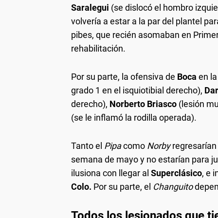
Saralegui
(se dislocó el hombro izquie
volvería a estar a la par del plantel 
pibes, que recién asomaban en Primer
rehabilitación.
Por su parte, la ofensiva de
Boca
en l
grado 1 en el isquiotibial derecho),
Dar
derecho),
Norberto Briasco
(lesión mu
(se le inflamó la rodilla operada).
Tanto el
Pipa
como
Norby
regresarían
semana de mayo y no estarían para j
ilusiona con llegar al
Superclásico
, e 
Colo.
Por su parte, el
Changuito
depen
Todos los lesionados que t