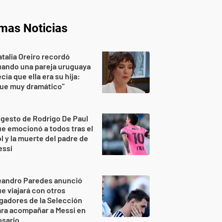
imas Noticias
talia Oreiro recordó
uando una pareja uruguaya
cía que ella era su hija:
Fue muy dramático"
 gesto de Rodrigo De Paul
e emocionó a todos tras el
l y la muerte del padre de
essi
eandro Paredes anunció
e viajará con otros
gadores de la Selección
ra acompañar a Messi en
osario