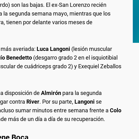
rdo) son las bajas. El ex-San Lorenzo recién
para la segunda semana mayo, mientras que los
a, tienen por delante varios meses de
a más averiada:
Luca Langoni
(lesión muscular
ío Benedetto
(desgarro grado 2 en el isquiotibial
scular de cuádriceps grado 2) y Exequiel Zeballos
 a disposición de
Almirón
para la segunda
ugar contra
River
. Por su parte,
Langoni
se
incluso sumar minutos entre semana frente a
Colo
de más de un día a día de su recuperación.
iene Boca