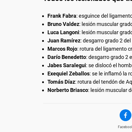
Frank Fabra
: esguince del ligamento 
Bruno Valdez
: lesión muscular grad
Luca Langoni
: lesión muscular grado
Juan Ramírez
: desgarro grado 2 del
Marcos Rojo
: rotura del ligamento c
Darío Benedetto
: desgarro grado 2 e
Jabes Saralegui
: se dislocó el homb
Exequiel Zeballos
: se le inflamó la 
Tomás Díaz
: rotura del tendón de Aq
Norberto Briasco
: lesión muscular 
Faceboo