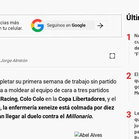
Últ
Na
c
de
"
Jorge Almirón
El
qu
letar su primera semana de trabajo sin partido
go
a a moldear al equipo de cara a tres partidos
M
n
Racing
,
Colo Colo
en la
Copa Libertadores
, y el
 la enfermería xeneize está colmada por diez
L
an llegar al duelo contra el
Millonario
.
qu
ju
pa
R