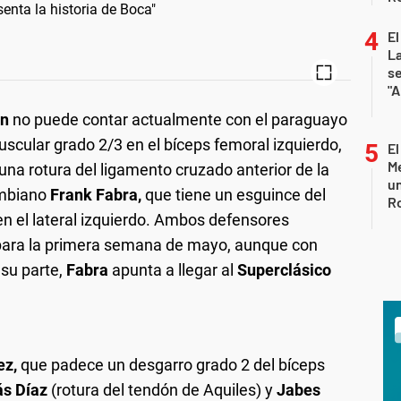
senta la historia de Boca"
El
La
s
"A
ón
no puede contar actualmente con el paraguayo
uscular grado 2/3 en el bíceps femoral izquierdo,
El
Me
na rotura del ligamento cruzado anterior de la
un
lombiano
Frank Fabra,
que tiene un esguince del
R
, en el lateral izquierdo. Ambos defensores
n para la primera semana de mayo, aunque con
 su parte,
Fabra
apunta a llegar al
Superclásico
ez,
que padece un desgarro grado 2 del bíceps
s Díaz
(rotura del tendón de Aquiles) y
Jabes