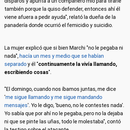
disparos y apunta a un compañero mío para tirarle
también porque la quiso defender, entonces ahí él
viene afuera a pedir ayuda", relató la dueña de la
panadería donde ocurrió el femicidio y suicidio.
La mujer explicó que si bien Marchi "no le pegaba ni
nada",
hacía un mes y medio que se habían
separado
y él "
continuamente la vivía llamando,
escribiendo cosas
".
"El domingo, cuando nos íbamos juntas, me dice
'
me sigue llamando y me sigue mandando
mensajes
'. Yo le digo, 'bueno, no le contestes nada'.
Yo sabía que por ahí no le pegaba, pero no la dejaba
ni que se pinte las uñas, todo le molestaba", contó
la testigo sobre el atacante.