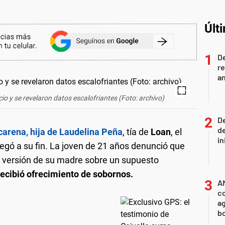
Últ
D
re
an
io y se revelaron datos escalofriantes (Foto: archivo)
De
de
arena, hija de Laudelina Peña
, tía de
Loan
, el
in
llegó a su fin. La joven de 21 años denunció que
 versión de su madre sobre un supuesto
recibió ofrecimiento de sobornos.
A
co
ag
b