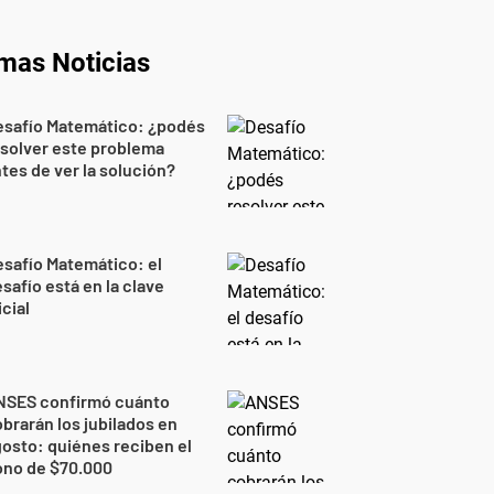
imas Noticias
esafío Matemático: ¿podés
solver este problema
tes de ver la solución?
safío Matemático: el
safío está en la clave
icial
NSES confirmó cuánto
brarán los jubilados en
osto: quiénes reciben el
ono de $70.000