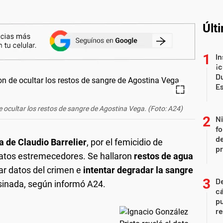
Últ
In
¡c
Du
E
e ocultar los restos de sangre de Agostina Vega. (Foto: A24)
Ni
fo
de
a de Claudio Barrelier
, por el femicidio de
p
atos estremecedores. Se hallaron
restos de agua
ar datos del crimen e
intentar degradar la sangre
De
sinada, según informó A24.
cá
pu
re