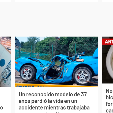
No
Un reconocido modelo de 37
bi
s
años perdió la vida en un
for
vo
accidente mientras trabajaba
can