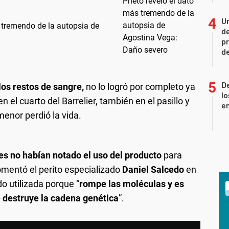
Un
 tremendo de la autopsia de
de
pr
d
De
os restos de sangre,
no lo logró por completo ya
lo
n el cuarto del Barrelier, también en el pasillo y
e
 menor perdió la vida.
es no habían notado el uso del producto
para
omentó el perito especializado
Daniel Salcedo
en
o utilizada porque “
rompe las moléculas y es
ue destruye la cadena genética
”.