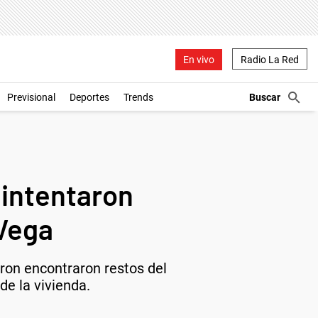
En vivo
Radio La Red
Previsional
Deportes
Trends
 intentaron
 Vega
eron encontraron restos del
 de la vivienda.