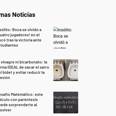
imas Noticias
sólito: Boca se olvidó a
uatro jugadores! en el
có tras la victoria ante
studiantes
 vinagre ni bicarbonato: la
rma IDEAL de sacar el sarro
l bidet y evitar reducir la
resión
safío Matemático: este
lculo con paréntesis
ede sorprenderte al
solver