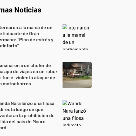
imas Noticias
ternaron a la mamá de un
rticipante de Gran
rmano: "Pico de estrés y
einfarto"
esinaron a un chofer de
a app de viajes en un robo:
í fue el violento ataque de
os motochorros
nda Nara lanzó una filosa
directa luego de que
vantaran la prohibición de
lida del país de Mauro
ardi