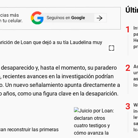
Últ
In
pa
He
pr
As
desaparecido y, hasta el momento, su paradero
un
, recientes avances en la investigación podrían
as
aso. Un nuevo señalamiento apunta directamente a
l
nco años, como una figura clave en la desaparición.
Wa
in
le
sa
Ic
an reconstruir las primeras