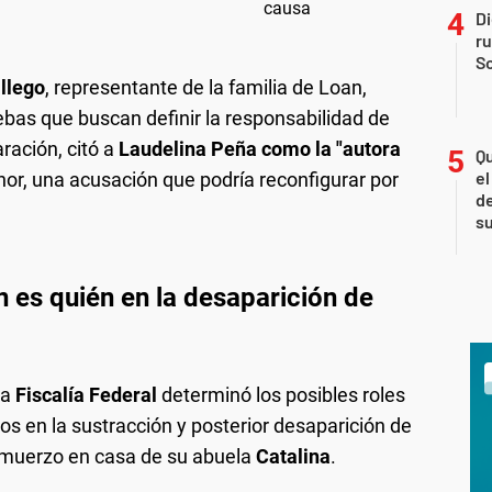
Di
r
So
llego
, representante de la familia de Loan,
ebas que buscan definir la responsabilidad de
ración, citó a
Laudelina Peña como la "autora
Qu
el
or, una acusación que podría reconfigurar por
de
s
n es quién en la desaparición de
la
Fiscalía Federal
determinó los posibles roles
 en la sustracción y posterior desaparición de
almuerzo en casa de su abuela
Catalina
.