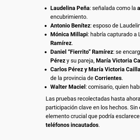
Laudelina Peña
: señalada como la
a
encubrimiento.
Antonio Benítez
: esposo de Laudeli
Mónica Millapi
: habría capturado a 
Ramírez
.
Daniel “Fierrito” Ramírez
: se encar
Pérez
y su pareja,
María Victoria Ca
Carlos Pérez y María Victoria Caill
de la provincia de
Corrientes
.
Walter Maciel
: comisario, quien habr
Las pruebas recolectadas hasta ahora 
participación clave en los hechos. Sin
elemento crucial que podría esclarecer
teléfonos incautados
.