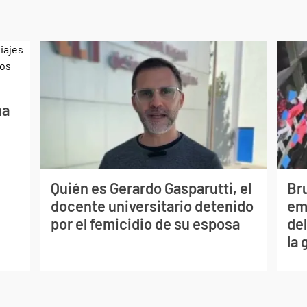
na
Quién es Gerardo Gasparutti, el
Bru
docente universitario detenido
em
por el femicidio de su esposa
del
la