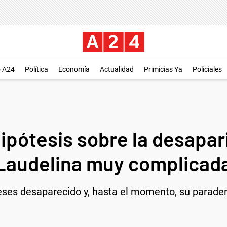
o A24
Política
Economía
Actualidad
Primicias Ya
Policiales
pótesis sobre la desapar
a Laudelina muy complicad
es desaparecido y, hasta el momento, su paradero