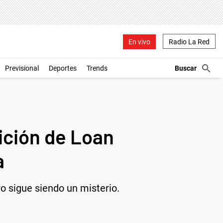
En vivo
Radio La Red
Previsional
Deportes
Trends
ición de Loan
a
 sigue siendo un misterio.