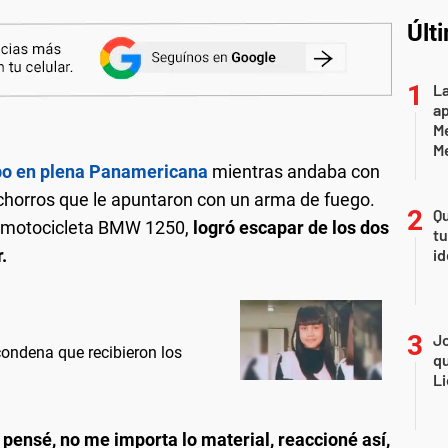
Últ
La
ap
Me
M
bo en plena Panamericana
mientras andaba con
horros que le apuntaron con un arma de fuego.
Qu
su motocicleta BMW 1250,
logró escapar de los dos
tu
.
id
Jo
ondena que recibieron los
qu
Li
 pensé, no me importa lo material, reaccioné así,