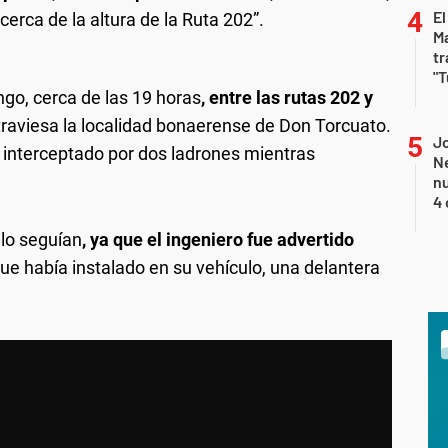
El
cerca de la altura de la Ruta 202”.
Ma
tr
"T
ngo, cerca de las 19 horas
, entre las rutas 202 y
traviesa la localidad bonaerense de Don Torcuato.
Jo
ue interceptado por dos ladrones mientras
Ne
nu
4 
 lo seguían
, ya que el ingeniero fue advertido
ue había instalado en su vehículo, una delantera