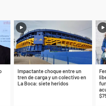
o
Impactante choque entre un
Fe
tren de carga y un colectivo en
lib
La Boca: siete heridos
fu
ac
$7