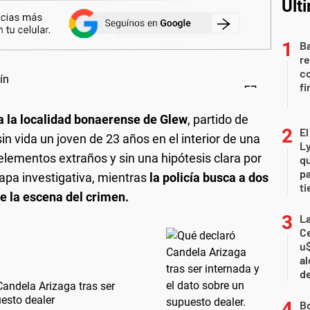
Últ
Ba
re
co
fi
a la localidad bonaerense de Glew
, partido de
E
n vida un joven de 23 años en el interior de una
L
elementos extraños y sin una hipótesis clara por
qu
pa
apa investigativa, mientras
la policía busca a dos
ti
e la escena del crimen.
La
Ce
u$
al
d
andela Arizaga tras ser
uesto dealer
B