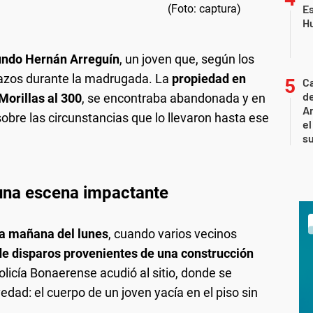
Es
H
ndo Hernán Arreguín
, un joven que, según los
alazos durante la madrugada. La
propiedad en
C
de
Morillas al 300
, se encontraba abandonada y en
Ar
obre las circunstancias que lo llevaron hasta ese
el
s
una escena impactante
la mañana del lunes
, cuando varios vecinos
de disparos provenientes de una construcción
licía Bonaerense acudió al sitio, donde se
ad: el cuerpo de un joven yacía en el piso sin