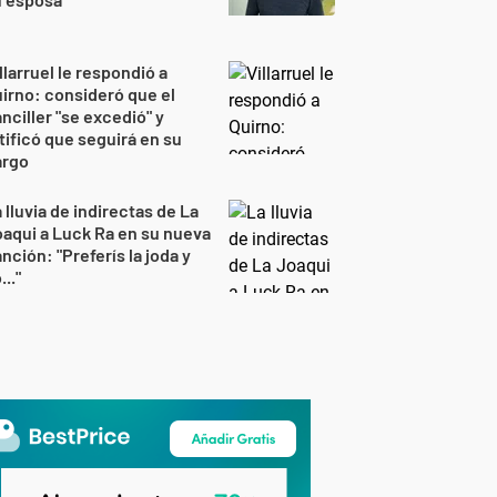
llarruel le respondió a
irno: consideró que el
nciller "se excedió" y
tificó que seguirá en su
argo
 lluvia de indirectas de La
aqui a Luck Ra en su nueva
nción: "Preferís la joda y
..."