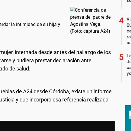
Vi
rdar la intimidad de su hija y
Qu
ca
ra
c
mujer, internada desde antes del hallazgo de los
La
rarse y pudiera prestar declaración ante
Jo
ca
ado de salud.
yo
Pueblas de A24 desde Córdoba, existe un informe
sticia y que incorpora esa referencia realizada