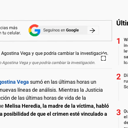
Últ
Wa
in
le
sa
Ic
o Agostina Vega y que podría cambiar la investigación.
Di
r
gostina Vega
sumó en las últimas horas un
So
uevas líneas de análisis. Mientras la Justicia
ción de las últimas horas de vida de la
que
Melisa Heredia, la madre de la víctima, habló
Qu
la posibilidad de que el crimen esté vinculado a
el
de
s