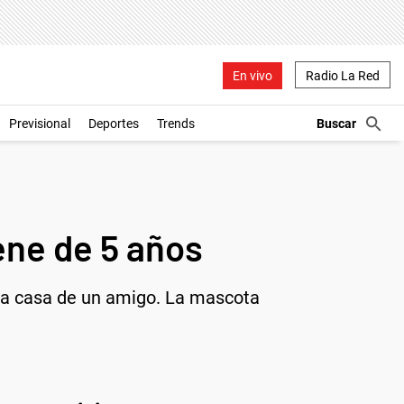
En vivo
Radio La Red
Previsional
Deportes
Trends
ene de 5 años
 la casa de un amigo. La mascota