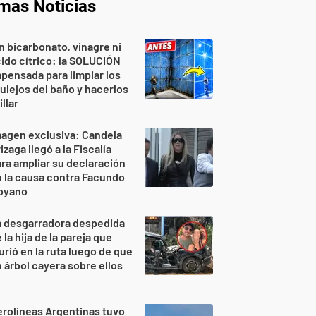
imas Noticias
n bicarbonato, vinagre ni
ido cítrico: la SOLUCIÓN
pensada para limpiar los
ulejos del baño y hacerlos
illar
agen exclusiva: Candela
izaga llegó a la Fiscalía
ra ampliar su declaración
 la causa contra Facundo
oyano
a desgarradora despedida
 la hija de la pareja que
rió en la ruta luego de que
 árbol cayera sobre ellos
rolíneas Argentinas tuvo