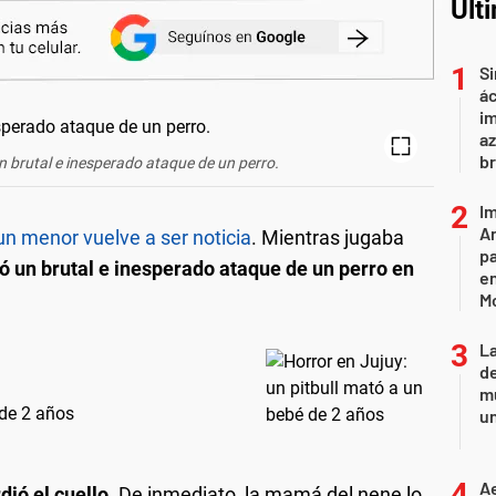
Últ
Si
ác
im
az
br
n brutal e inesperado ataque de un perro.
Im
Ar
un menor vuelve a ser noticia
. Mientras jugaba
pa
ó un brutal e inesperado ataque de un perro en
en
M
L
de
mu
 de 2 años
un
Ae
ió el cuello.
De inmediato, la mamá del nene lo