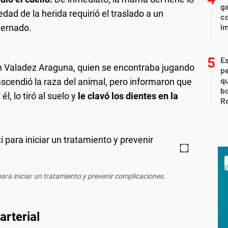
g
edad de la herida requirió el traslado a un
co
im
ternado.
Es
án Valadez Araguna, quien se encontraba jugando
p
qu
ascendió la raza del animal, pero informaron que
bo
, lo tiró al suelo y
le clavó los dientes en la
Ro
para iniciar un tratamiento y prevenir complicaciones.
arterial