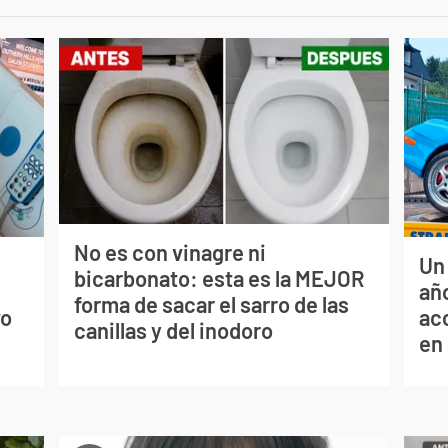
No es con vinagre ni
Un
bicarbonato: esta es la MEJOR
s
año
forma de sacar el sarro de las
vo
ac
canillas y del inodoro
en