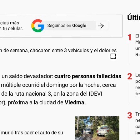
Últ
El
Me
un
R
La
 un saldo devastador:
cuatro personas fallecidas
po
n múltiple ocurrió el domingo por la noche, cerca
re
de la ruta nacional 3, en la zona del IDEVI
te
ior), próxima a la ciudad de
Viedma
.
Tr
ne
ca
la
murió tras caer el auto de su