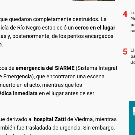
Lo
Mu
 que quedaron completamente destruidos. La
pa
licía de Río Negro estableció un
cerco en el lugar
sa
stas y, posteriormente, de los peritos encargados
a.
Ll
pa
J
ipos de
emergencia del SIARME
(Sistema Integral
de Emergencia), que encontraron una escena
uerto en el acto, mientras que los
édica inmediata
en el lugar antes de ser
fue derivado al
hospital Zatti
de Viedma, mientras
también fue trasladada de urgencia. Sin embargo,