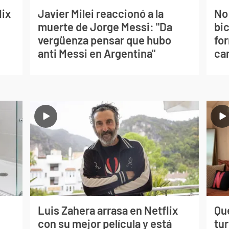
lix
Javier Milei reaccionó a la
No
muerte de Jorge Messi: "Da
bi
vergüenza pensar que hubo
for
anti Messi en Argentina"
can
Luis Zahera arrasa en Netflix
Qué
con su mejor película y está
tu