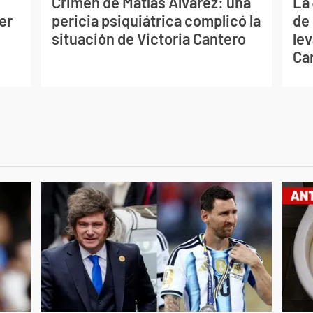
Crimen de Matías Álvarez: una
La
er
pericia psiquiátrica complicó la
de
situación de Victoria Cantero
lev
Ca