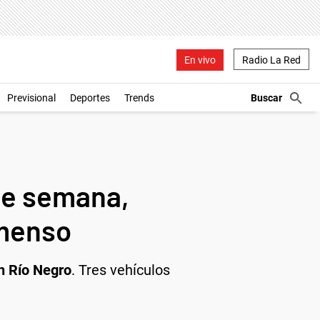
En vivo
Radio La Red
Previsional
Deportes
Trends
 de semana,
nmenso
n Río Negro
. Tres vehículos