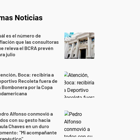
imas Noticias
ál es el número de
flación que las consultoras
e releva el BCRA prevén
ra julio
ención, Boca: recibiría a
portivo Recoleta fuera de
a Bombonera por la Copa
udamericana
edro Alfonso conmovió a
dos con su gesto hacia
ula Chaves en un duro
omento: "Mi acompañante
rapéutico"