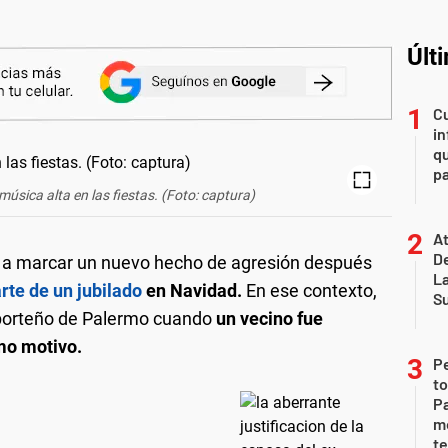
Últ
Cu
in
qu
pa
úsica alta en las fiestas. (Foto: captura)
At
De
on a marcar un nuevo hecho de agresión después
L
rte de un jubilado
en Navidad.
En ese contexto,
S
o porteño de Palermo cuando
un vecino fue
mo motivo.
P
to
Pa
m
te