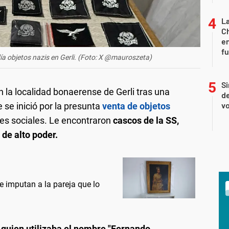
La
Ch
en
f
a objetos nazis en Gerli. (Foto: X @mauroszeta)
Si
n la localidad bonaerense de Gerli tras una
de
vo
e se inició por la presunta
venta de objetos
es sociales. Le encontraron
cascos de la SS,
 de alto poder.
e imputan a la pareja que lo
quien utilizaba el nombre "Fernando