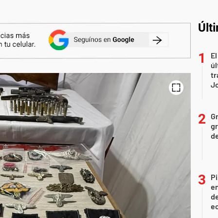
Últ
El
úl
tr
J
Gr
gr
d
Pi
en
de
ec