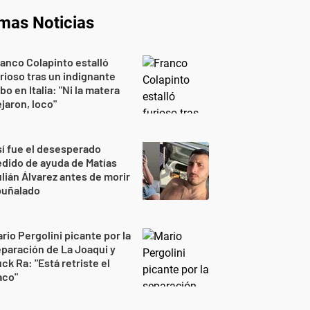
imas Noticias
anco Colapinto estalló
rioso tras un indignante
bo en Italia: "Ni la matera
jaron, loco"
í fue el desesperado
dido de ayuda de Matías
lián Álvarez antes de morir
puñalado
rio Pergolini picante por la
paración de La Joaqui y
ck Ra: "Está retriste el
aco"