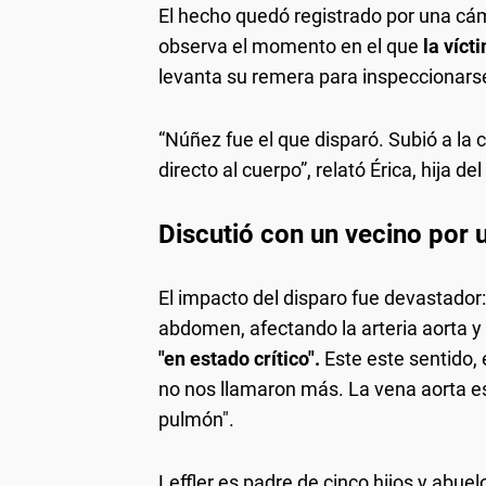
El hecho quedó registrado por una cá
observa el momento en el que
la víct
levanta su remera para inspeccionarse
“Núñez fue el que disparó. Subió a la c
directo al cuerpo”, relató Érica, hija 
Discutió con un vecino por
El impacto del disparo fue devastador:
abdomen, afectando la arteria aorta y 
"en estado crítico".
Este este sentido, 
no nos llamaron más. La vena aorta es
pulmón".
Leffler es padre de cinco hijos y abuel