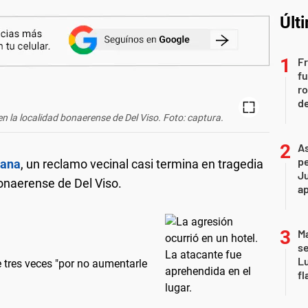
Últ
Fr
fu
ro
de
en la localidad bonaerense de Del Viso. Foto: captura.
As
pe
bana
, un reclamo vecinal casi termina en tragedia
Ju
bonaerense de Del Viso.
a
Ma
se
Lu
e tres veces "por no aumentarle
fl