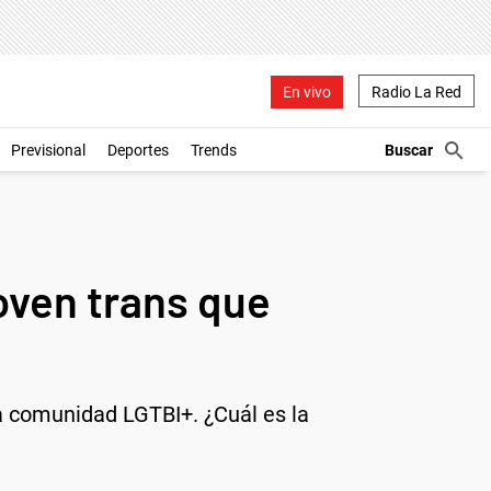
En vivo
Radio La Red
Previsional
Deportes
Trends
oven trans que
la comunidad LGTBI+. ¿Cuál es la