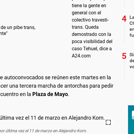
La
Ch
 de un pibe trans,
en
nte"
f
Si
de
vo
de autoconvocados se reúnen este martes en la
cer una tercera marcha de antorchas para pedir
ncuentro en la
Plaza de Mayo
.
por última vez el 11 de marzo en Alejandro Korn.