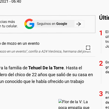
2021 - 06:40
Últ
El
úl
tr
J
mozo en un evento", confío a A24 Verónica, hermana del joven.
Gr
gr
a la familia de
Tehuel De la Torre
. Hasta el
d
ro del chico de 22 años que salió de su casa en
n conocido que le había ofrecido un trabajo
Pi
en
de
ec