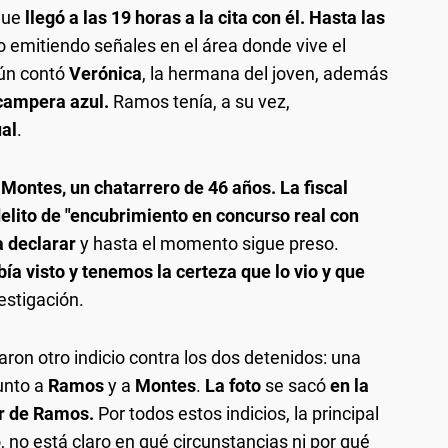
que
llegó a las 19 horas a la cita con él. Hasta las
o emitiendo señales en el área donde vive el
gún contó
Verónica
, la hermana del joven, además
campera azul.
Ramos tenía, a su vez,
al
.
 Montes,
un chatarrero de
46 años. L
a fiscal
elito de "encubrimiento en concurso real con
a declarar
y hasta el momento sigue preso.
bía visto y tenemos la certeza que lo vio y que
vestigación.
aron otro indicio contra los dos detenidos: una
junto a
Ramos
y a
Montes
.
La foto
se sacó
en la
ar de Ramos.
Por todos estos indicios, la principal
 no está claro en qué circunstancias ni por qué