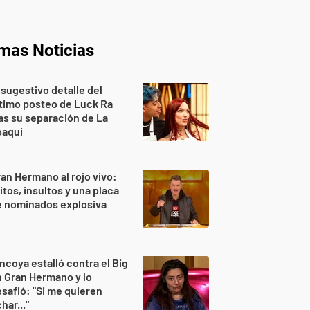
imas Noticias
 sugestivo detalle del
timo posteo de Luck Ra
as su separación de La
oaqui
an Hermano al rojo vivo:
itos, insultos y una placa
e nominados explosiva
ncoya estalló contra el Big
 Gran Hermano y lo
safió: "Si me quieren
har..."