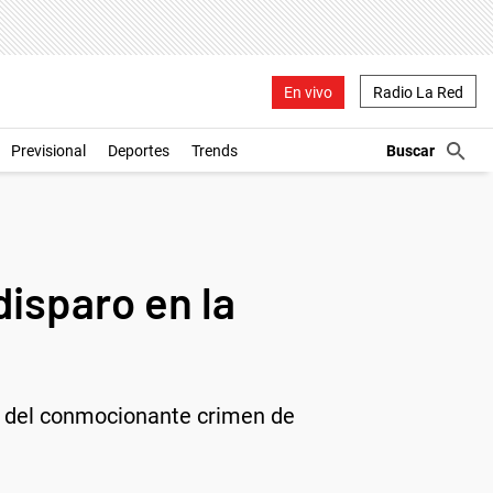
En vivo
Radio La Red
Previsional
Deportes
Trends
isparo en la
el del conmocionante crimen de