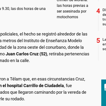
 9.30, las dos horas de una
Di
de
tr
su
oliciales, el hecho se registró alrededor de las
La
 a metros del Instituto de Enseñanza Modelo
e
idad de la zona oeste del conurbano, donde la
so
como
Juan Carlos Cruz (52)
, retiraba pertenencias
nado en la calle.
aron a Télam que, en esas circunstancias Cruz,
l hospital Carrillo de Ciudadela
, fue
mados que llegaron caminando por la vereda de
rle su rodado.