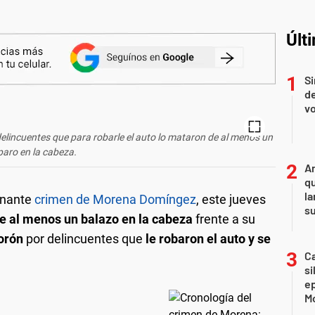
Últ
Si
de
vo
delincuentes que para robarle el auto lo mataron de al menos un
paro en la cabeza.
An
qu
la
onante
crimen de Morena Domíngez
, este jueves
s
e al menos un balazo en la cabeza
frente a su
orón
por delincuentes que
le robaron el auto y se
Ca
si
e
Mo