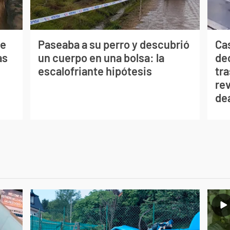
de
Paseaba a su perro y descubrió
Ca
as
un cuerpo en una bolsa: la
de
escalofriante hipótesis
tra
re
de