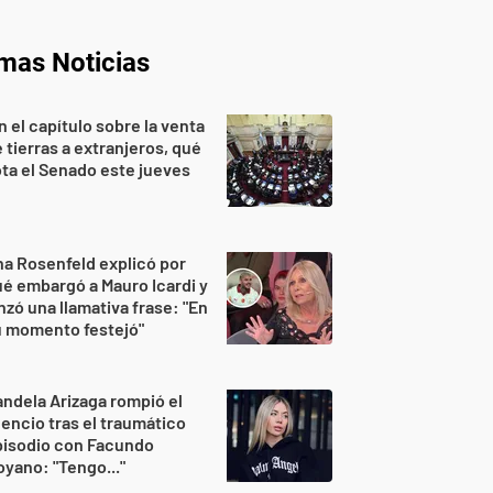
imas Noticias
n el capítulo sobre la venta
 tierras a extranjeros, qué
ta el Senado este jueves
a Rosenfeld explicó por
é embargó a Mauro Icardi y
nzó una llamativa frase: "En
u momento festejó"
ndela Arizaga rompió el
lencio tras el traumático
pisodio con Facundo
yano: "Tengo..."