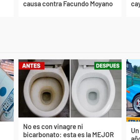
causa contra Facundo Moyano
cay
No es con vinagre ni
Un
bicarbonato: esta es la MEJOR
s
año