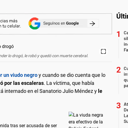
Últ
Ca
si
i
F
nder lo drogó, le robó y quedó con muerte cerebral.
Cu
in
r un viudo negro
y cuando se dio cuenta que lo
qu
yó por las escaleras
. La víctima, que había
pa
tá internado en el Sanatorio Julio Méndez y
le
At
De
L
S
enida tras ser acusada de ser