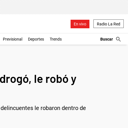
En vivo
Radio La Red
Previsional
Deportes
Trends
drogó, le robó y
 delincuentes le robaron dentro de