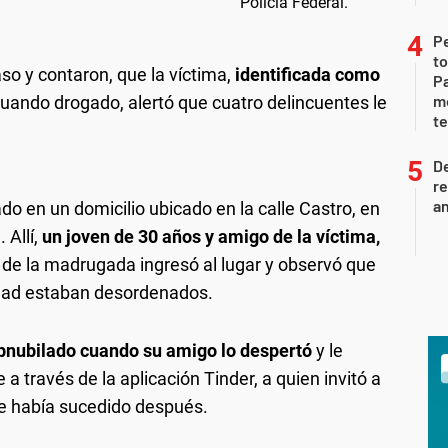
P
to
aso y contaron, que la víctima,
identificada como
Pa
m
cuando drogado, alertó que cuatro delincuentes le
te
D
re
an
ado en un domicilio ubicado en la calle Castro, en
 Allí,
un joven de 30 años y amigo de la víctima,
 de la madrugada ingresó al lugar y observó que
edad estaban desordenados.
bnubilado cuando su amigo lo despertó
y le
a través de la aplicación Tinder, a quien invitó a
que había sucedido después.