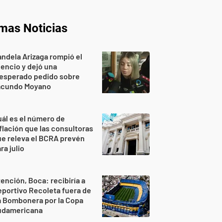
imas Noticias
ndela Arizaga rompió el
lencio y dejó una
nesperado pedido sobre
acundo Moyano
ál es el número de
flación que las consultoras
e releva el BCRA prevén
ra julio
ención, Boca: recibiría a
portivo Recoleta fuera de
a Bombonera por la Copa
udamericana