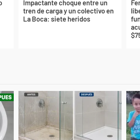
o
Impactante choque entre un
Fe
tren de carga y un colectivo en
lib
La Boca: siete heridos
fu
ac
$7