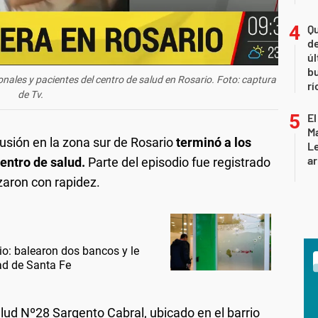
Qu
de
úl
b
nales y pacientes del centro de salud en Rosario. Foto: captura
rí
de Tv.
El
Ma
usión en la zona sur de Rosario
terminó a los
L
ar
centro de salud.
Parte del episodio fue registrado
izaron con rapidez.
io: balearon dos bancos y le
dad de Santa Fe
alud Nº28 Sargento Cabral, ubicado en el barrio