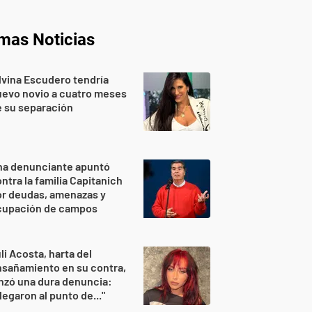
imas Noticias
lvina Escudero tendría
evo novio a cuatro meses
 su separación
na denunciante apuntó
ntra la familia Capitanich
or deudas, amenazas y
cupación de campos
li Acosta, harta del
sañamiento en su contra,
nzó una dura denuncia:
legaron al punto de..."