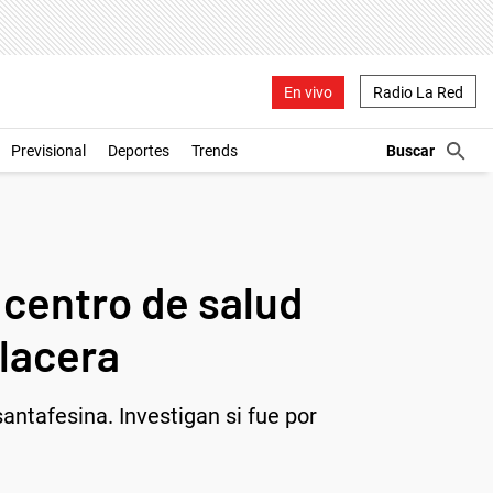
En vivo
Radio La Red
Previsional
Deportes
Trends
 centro de salud
alacera
santafesina. Investigan si fue por