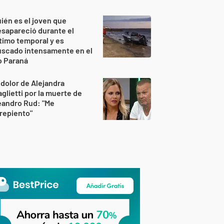
ién es el joven que
sapareció durante el
timo temporal y es
uscado intensamente en el
o Paraná
 dolor de Alejandra
glietti por la muerte de
eandro Rud: "Me
repiento"