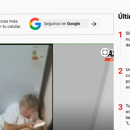
Últ
Si
nu
de
U
co
p
o
Tu
en
la
"L