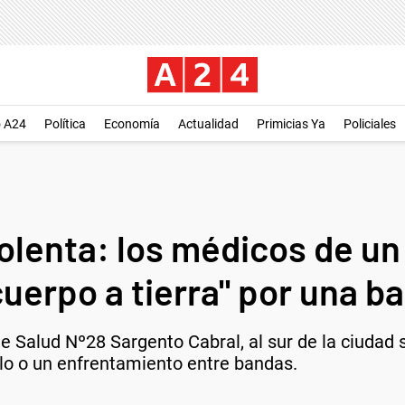
o A24
Política
Economía
Actualidad
Primicias Ya
Policiales
iolenta: los médicos de un
uerpo a tierra" por una b
de Salud Nº28 Sargento Cabral, al sur de la ciudad 
lo o un enfrentamiento entre bandas.