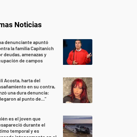
imas Noticias
na denunciante apuntó
ntra la familia Capitanich
or deudas, amenazas y
cupación de campos
li Acosta, harta del
sañamiento en su contra,
nzó una dura denuncia:
legaron al punto de..."
ién es el joven que
sapareció durante el
timo temporal y es
uscado intensamente en el