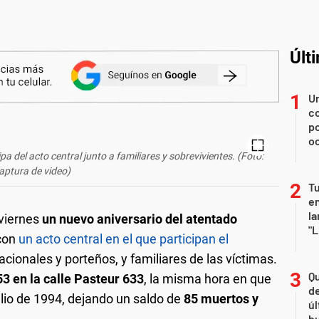
Últ
U
co
p
o
pa del acto central junto a familiares y sobrevivientes. (Foto:
aptura de video)
Tu
en
la
viernes
un nuevo aniversario del atentado
"L
con
un acto central en el que participan el
nacionales y porteños, y familiares de las víctimas.
Qu
3 en la calle Pasteur 633
, la misma hora en que
de
lio de 1994, dejando un saldo de
85 muertos y
úl
b