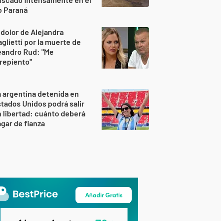
o Paraná
 dolor de Alejandra
glietti por la muerte de
eandro Rud: "Me
repiento"
 argentina detenida en
tados Unidos podrá salir
 libertad: cuánto deberá
gar de fianza