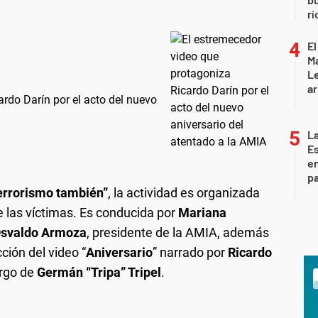
rí
El
Ma
L
ar
rdo Darín por el acto del nuevo
La
Es
en
pa
terrorismo también”
, la actividad es organizada
de las víctimas. Es conducida por
Mariana
svaldo Armoza
, presidente de la AMIA, además
ción del video “
Aniversario
” narrado por
Ricardo
argo de
Germán “Tripa” Tripel
.