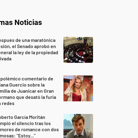
imas Noticias
espués de una maratónica
sión, el Senado aprobó en
neral la ley de la propiedad
ivada
 polémico comentario de
iana Guercio sobre la
milia de Juanicar en Gran
rmano que desató la furia
n redes
berto García Moritán
mpió el silencio tras los
umores de romance con dos
mosas: "Estoy..."