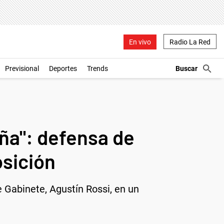
En vivo
Radio La Red
Previsional
Deportes
Trends
ña": defensa de
osición
e Gabinete, Agustín Rossi, en un