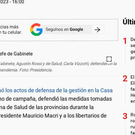
2023 - 16:00
Últ
D
se
ge
pr
abinete, Agustín Rossi y de Salud, Carla Vizzotti, defendieron la
 pandemia. Foto: Presidencia.
El
El
fa
ó los actos de defensa de la gestión en la Casa
He
tono de campaña, defendió las medidas tomadas
e
ma de Salud de las provincias durante la
Ro
esidente Mauricio Macri y a los libertarios de
ro
r
fa