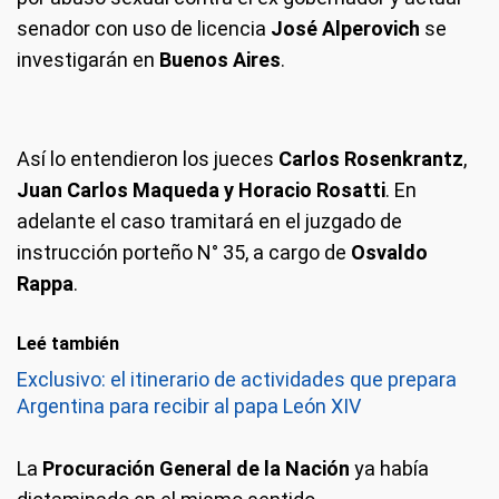
senador con uso de licencia
José Alperovich
se
investigarán en
Buenos Aires
.
Así lo entendieron los jueces
Carlos Rosenkrantz
,
La sobrina y asesora del senador en uso de una licencia lo denunció
Juan Carlos Maqueda y Horacio Rosatti
. En
por “hechos reiterados de abuso sexual” por siete hechos.
adelante el caso tramitará en el juzgado de
instrucción porteño N° 35, a cargo de
Osvaldo
Rappa
.
Leé también
Exclusivo: el itinerario de actividades que prepara
Argentina para recibir al papa León XIV
La
Procuración General de la Nación
ya había