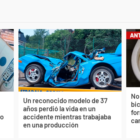
No
Un reconocido modelo de 37
bi
s
años perdió la vida en un
for
vo
accidente mientras trabajaba
can
en una producción