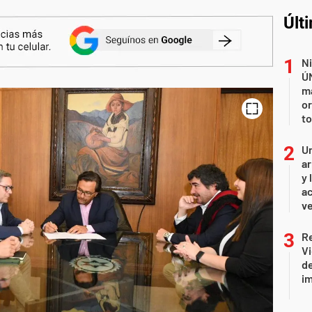
Últ
Ni
Ú
ma
or
to
Un
ar
y 
ac
ve
R
Vi
de
i