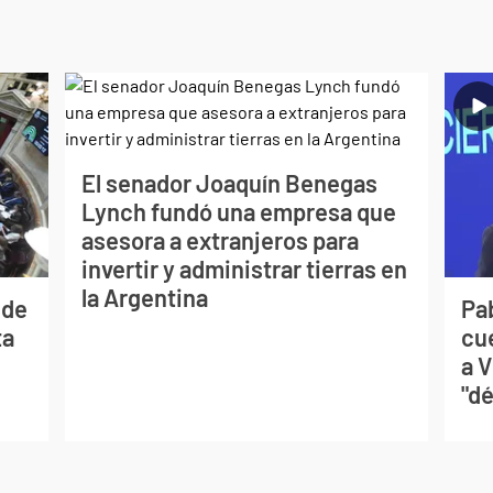
El senador Joaquín Benegas
Lynch fundó una empresa que
asesora a extranjeros para
invertir y administrar tierras en
la Argentina
 de
Pa
ta
cu
a V
"dé