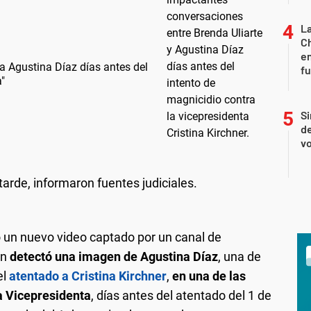
La
Ch
en
a Agustina Díaz días antes del
f
"
Si
de
vo
tarde, informaron fuentes judiciales.
ó un nuevo video captado por un canal de
ón
detectó una imagen de Agustina Díaz
, una de
el
atentado a Cristina Kirchner
,
en una de las
la Vicepresidenta
, días antes del atentado del 1 de