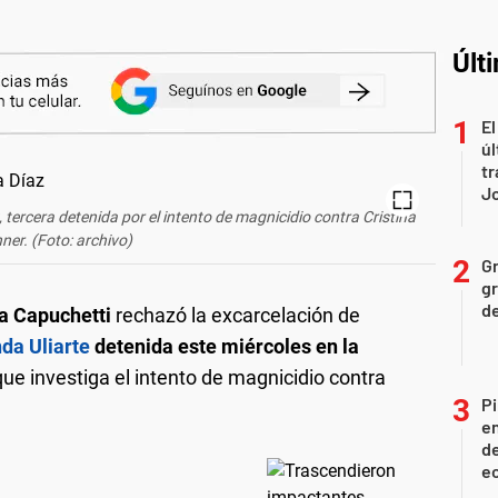
Últ
El
úl
tr
J
tercera detenida por el intento de magnicidio contra Cristina
hner. (Foto: archivo)
Gr
gr
d
a Capuchetti
rechazó la excarcelación de
da Uliarte
detenida este miércoles en la
que investiga el intento de magnicidio contra
Pi
en
de
ec