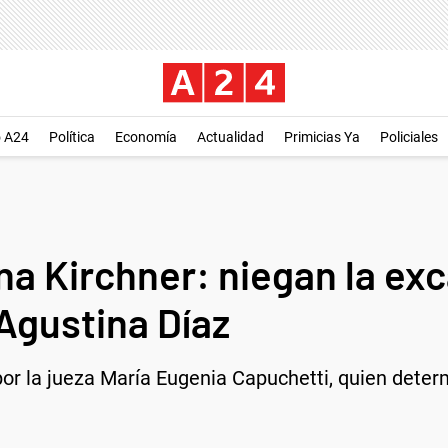
o A24
Política
Economía
Actualidad
Primicias Ya
Policiales
na Kirchner: niegan la exc
Agustina Díaz
por la jueza María Eugenia Capuchetti, quien dete