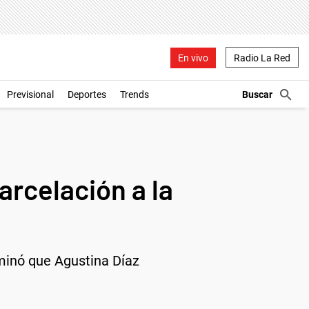
En vivo
Radio La Red
Previsional
Deportes
Trends
arcelación a la
rminó que Agustina Díaz