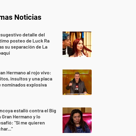
imas Noticias
 sugestivo detalle del
timo posteo de Luck Ra
as su separación de La
oaqui
an Hermano al rojo vivo:
itos, insultos y una placa
e nominados explosiva
ncoya estalló contra el Big
 Gran Hermano y lo
safió: "Si me quieren
har..."