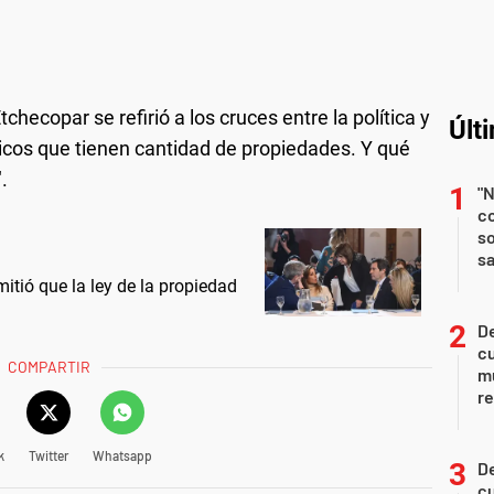
checopar se refirió a los cruces entre la política y
Últ
ticos que tienen cantidad de propiedades. Y qué
.
"N
co
so
sa
itió que la ley de la propiedad
De
c
COMPARTIR
m
re
k
Twitter
Whatsapp
De
c