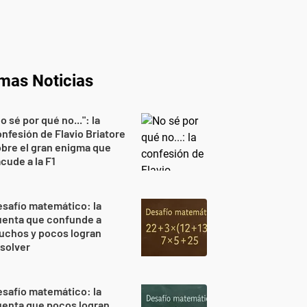
imas Noticias
o sé por qué no...": la
nfesión de Flavio Briatore
bre el gran enigma que
cude a la F1
safío matemático: la
uenta que confunde a
uchos y pocos logran
solver
safío matemático: la
uenta que pocos logran