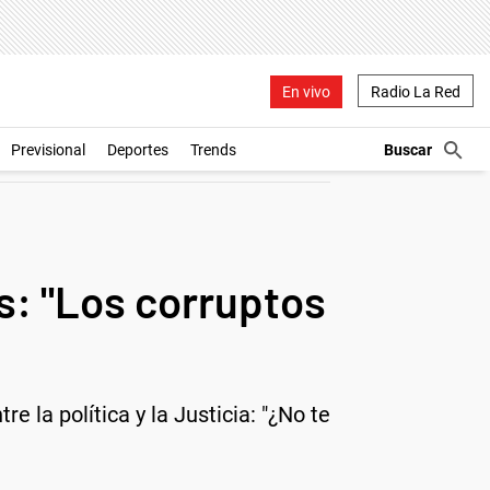
En vivo
Radio La Red
Previsional
Deportes
Trends
os: "Los corruptos
e la política y la Justicia: "¿No te