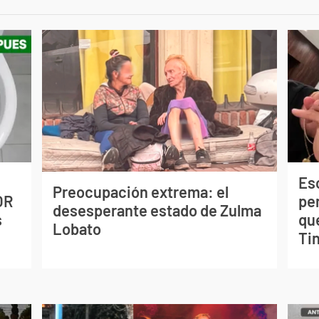
Esc
Preocupación extrema: el
OR
pe
desesperante estado de Zulma
s
qu
Lobato
Tin