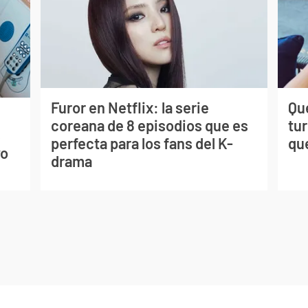
Furor en Netflix: la serie
Qué
coreana de 8 episodios que es
tu
s
perfecta para los fans del K-
qu
vo
drama