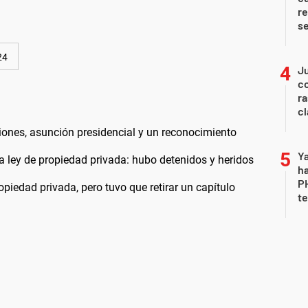
re
s
24
Ju
co
ra
c
iones, asunción presidencial y un reconocimiento
Ya
la ley de propiedad privada: hubo detenidos y heridos
ha
P
opiedad privada, pero tuvo que retirar un capítulo
te