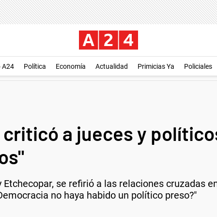
o A24
Política
Economía
Actualidad
Primicias Ya
Policiales
riticó a jueces y polític
os"
Etchecopar, se refirió a las relaciones cruzadas entr
Democracia no haya habido un político preso?"