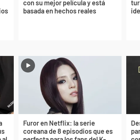
con su mejor película y está
tu
ios
basada en hechos reales
ide
a
Furor en Netflix: la serie
De
us
coreana de 8 episodios que es
par
 al
perfecta para los fans del K-
co