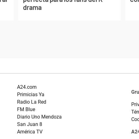
drama
A24.com
Gr
Primicias Ya
Radio La Red
Pri
FM Blue
Tér
Diario Uno Mendoza
Coo
San Juan 8
América TV
A24