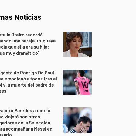
imas Noticias
talia Oreiro recordó
uando una pareja uruguaya
cía que ella era su hija:
Fue muy dramático"
 gesto de Rodrigo De Paul
e emocionó a todos tras el
l y la muerte del padre de
essi
eandro Paredes anunció
e viajará con otros
gadores de la Selección
ra acompañar a Messi en
osario