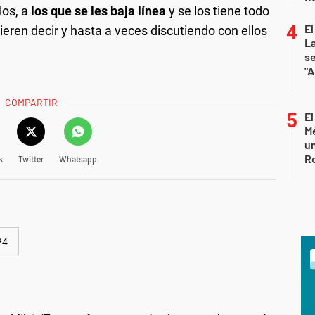
los, a
los que se les baja línea
y se los tiene todo
El
uieren decir y hasta a veces discutiendo con ellos
La
s
"A
COMPARTIR
El
Me
un
R
k
Twitter
Whatsapp
24