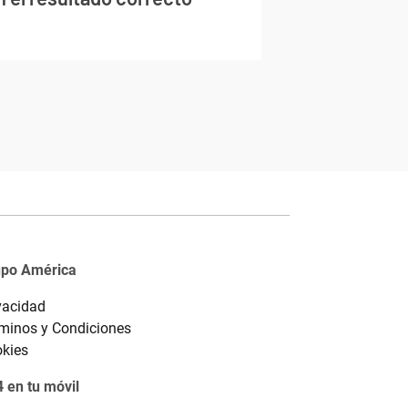
upo América
vacidad
minos y Condiciones
kies
 en tu móvil