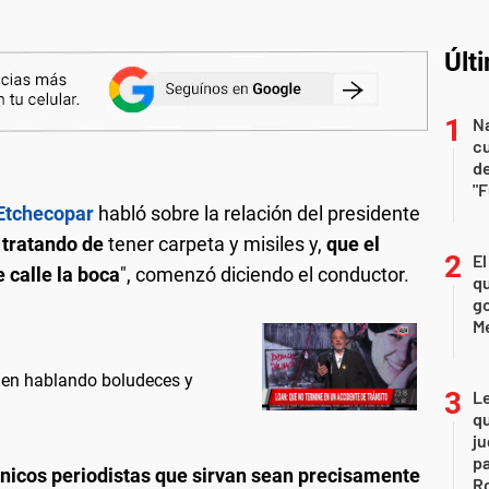
Últ
Na
c
de
"
 Etchecopar
habló sobre la relación del presidente
 tratando de
tener carpeta y misiles y,
que el
El
 calle la boca
", comenzó diciendo el conductor.
qu
go
M
guen hablando boludeces y
L
qu
ju
pa
únicos periodistas que sirvan sean precisamente
R