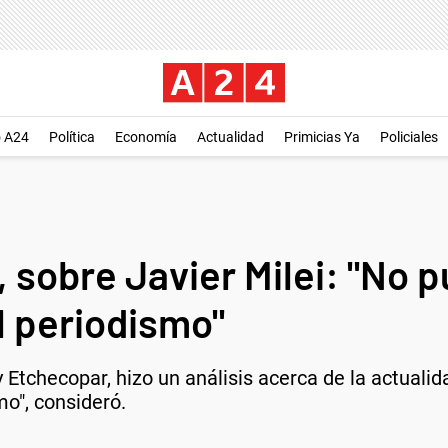
o A24
Política
Economía
Actualidad
Primicias Ya
Policiales
sobre Javier Milei: "No p
l periodismo"
 Etchecopar, hizo un análisis acerca de la actualid
mo", consideró.