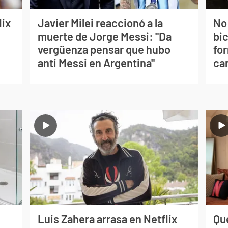
lix
Javier Milei reaccionó a la
No
muerte de Jorge Messi: "Da
bi
vergüenza pensar que hubo
for
anti Messi en Argentina"
can
Luis Zahera arrasa en Netflix
Qué