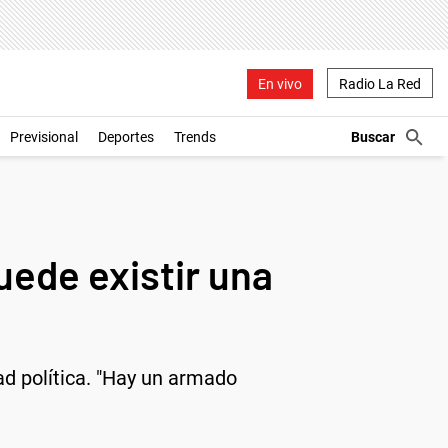
En vivo
Radio La Red
Previsional
Deportes
Trends
uede existir una
ad política. "Hay un armado