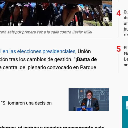
Qu
de
úl
b
era sale por primera vez a la calle contra Javier Milei
rí
El
i en las elecciones presidenciales
, Unión
Ma
L
ión tras los cambios de gestión.
"¡Basta de
ar
na central del plenario convocado en Parque
: "Si tomaron una decisión
odemos, ni vamos a aceptar mansamente este