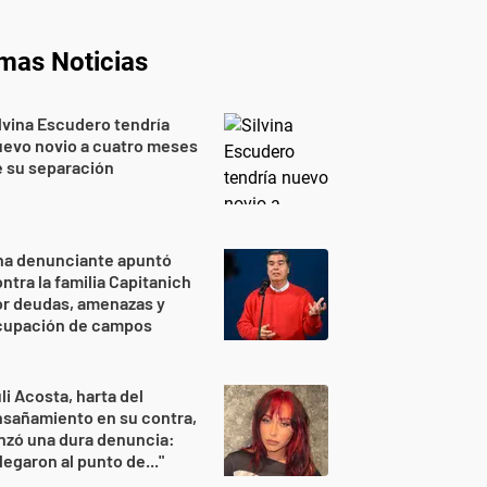
imas Noticias
lvina Escudero tendría
evo novio a cuatro meses
 su separación
na denunciante apuntó
ntra la familia Capitanich
or deudas, amenazas y
cupación de campos
li Acosta, harta del
sañamiento en su contra,
nzó una dura denuncia:
legaron al punto de..."