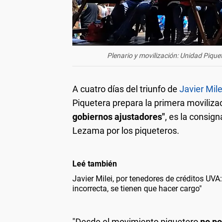
Plenario y movilización: Unidad Piquet
A cuatro días del triunfo de
Javier Mile
Piquetera prepara la primera movilizac
gobiernos ajustadores"
, es la consig
Lezama por los piqueteros.
Leé también
Javier Milei, por tenedores de créditos UVA
incorrecta, se tienen que hacer cargo"
"Desde el movimiento piquetero
no p