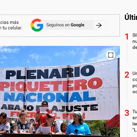
Últ
Si
nu
de
U
co
p
o
Tu
en
la
"L