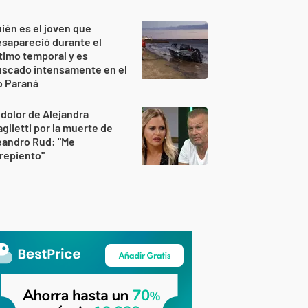
ién es el joven que
sapareció durante el
timo temporal y es
uscado intensamente en el
o Paraná
 dolor de Alejandra
glietti por la muerte de
eandro Rud: "Me
repiento"