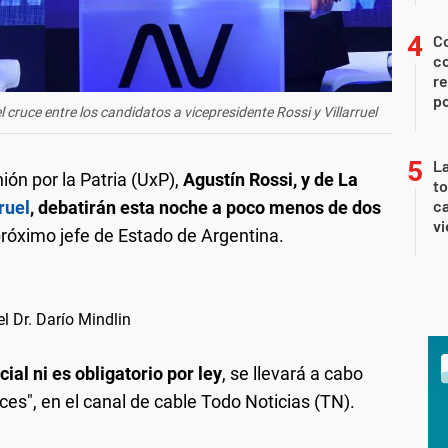
Co
co
re
po
l cruce entre los candidatos a vicepresidente Rossi y Villarruel
La
ión por la Patria (UxP),
Agustín Rossi, y de La
t
ca
ruel
, debatirán esta noche a poco menos de dos
vi
próximo jefe de Estado de Argentina.
 el Dr. Darío Mindlin
cial ni es obligatorio por ley
, se llevará a cabo
es", en el canal de cable Todo Noticias (TN).