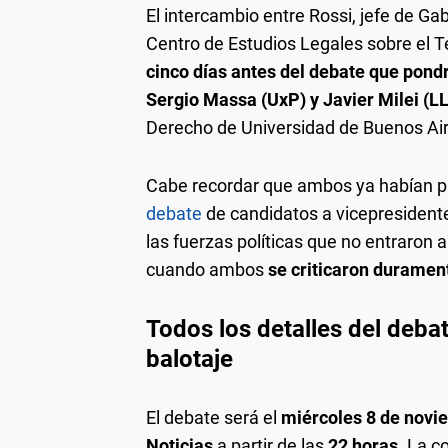
El intercambio entre Rossi, jefe de Gabi
Centro de Estudios Legales sobre el T
cinco días antes del debate que pondr
Sergio Massa (UxP) y Javier Milei (L
Derecho de Universidad de Buenos Ai
Cabe recordar que ambos ya habían 
debate
de candidatos a vicepresident
las fuerzas políticas que no entraron a
cuando ambos
se criticaron duramen
Todos los detalles del deba
balotaje
El debate será el
miércoles 8 de novi
Noticias
a partir de las
22 horas
. La c