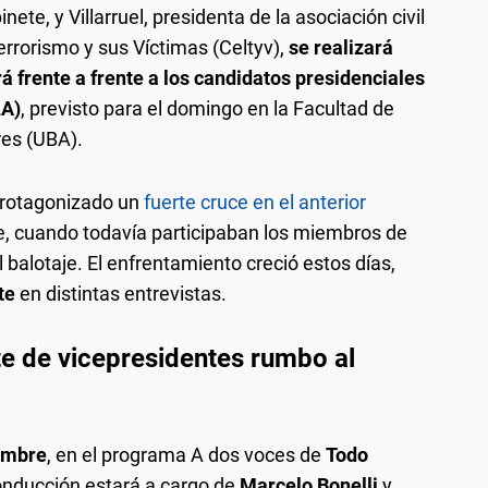
nete, y Villarruel, presidenta de la asociación civil
errorismo y sus Víctimas (Celtyv),
se realizará
á frente a frente a los candidatos presidenciales
LA)
, previsto para el domingo en la Facultad de
res (UBA).
protagonizado un
fuerte cruce en el anterior
e, cuando todavía participaban los miembros de
l balotaje. El enfrentamiento creció estos días,
te
en distintas entrevistas.
te de vicepresidentes rumbo al
embre
, en el programa A dos voces de
Todo
onducción estará a cargo de
Marcelo Bonelli
y