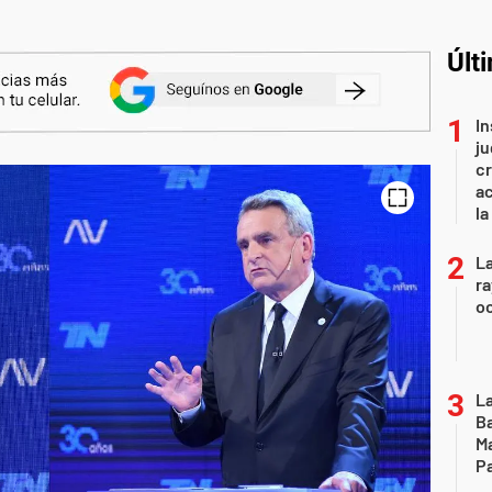
Últ
In
ju
cr
ac
la
La
ra
oc
La
Ba
Ma
Pa