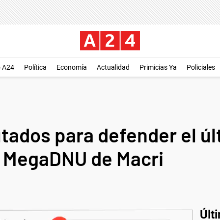
o A24
Política
Economía
Actualidad
Primicias Ya
Policiales
utados para defender el ú
l MegaDNU de Macri
Últ