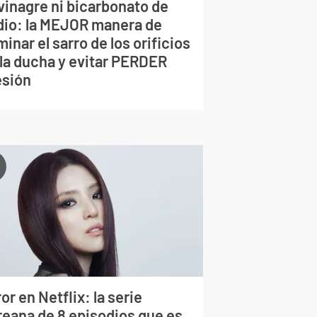
vinagre ni bicarbonato de
dio: la MEJOR manera de
minar el sarro de los orificios
 la ducha y evitar PERDER
esión
or en Netflix: la serie
reana de 8 episodios que es