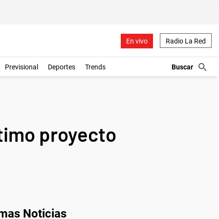
En vivo
Radio La Red
Previsional
Deportes
Trends
ltimo proyecto
imas Noticias