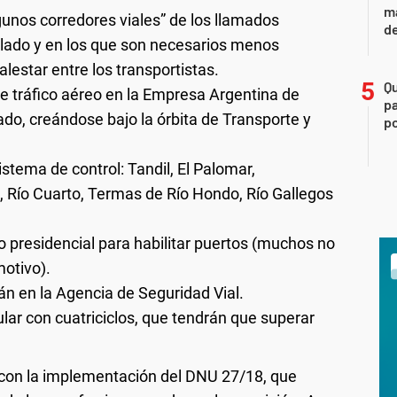
ma
unos corredores viales” de los llamados
d
plado y en los que son necesarios menos
estar entre los transportistas.
Q
 de tráfico aéreo en la Empresa Argentina de
pa
o, creándose bajo la órbita de Transporte y
po
tema de control: Tandil, El Palomar,
, Río Cuarto, Termas de Río Hondo, Río Gallegos
o presidencial para habilitar puertos (muchos no
motivo).
rán en la Agencia de Seguridad Vial.
lar con cuatriciclos, que tendrán que superar
a con la implementación del DNU 27/18, que