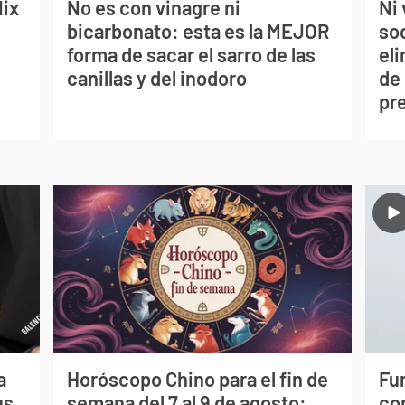
lix
No es con vinagre ni
Ni 
bicarbonato: esta es la MEJOR
so
forma de sacar el sarro de las
eli
canillas y del inodoro
de
pr
a
Horóscopo Chino para el fin de
Fur
us
semana del 7 al 9 de agosto:
co