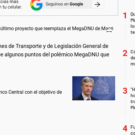
Qu
Má
lo
t
ones de Transporte y de Legislación General de
Có
n de algunos puntos del polémico MegaDNU que
de
mu
"H
nco Central con el objetivo de
ho
tr
M
Fu
co