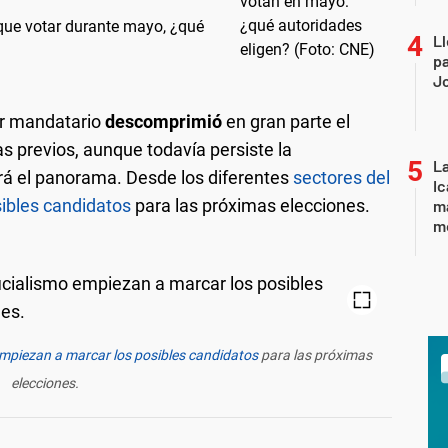
que votar durante mayo, ¿qué
Ll
pa
J
er mandatario
descomprimió
en gran parte el
as previos, aunque todavía persiste la
La
á el panorama. Desde los diferentes
s
ectores del
Ic
sibles candidatos
para las próximas elecciones.
ma
m
 empiezan a marcar los posibles candidatos
para las próximas
elecciones.