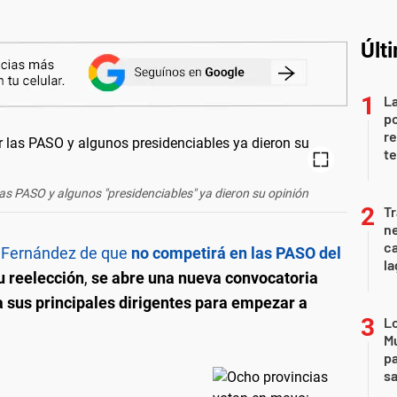
Últ
La
po
re
te
las PASO y algunos "presidenciables" ya dieron su opinión
Tr
ne
ca
o Fernández de que
no competirá en las PASO del
la
u reelección
,
se abre una nueva convocatoria
 a sus principales dirigentes para empezar a
Lo
Mu
pa
sa