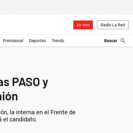
En vivo
Radio La Red
Previsional
Deportes
Trends
las PASO y
nión
n, la interna en el Frente de
 el candidato.