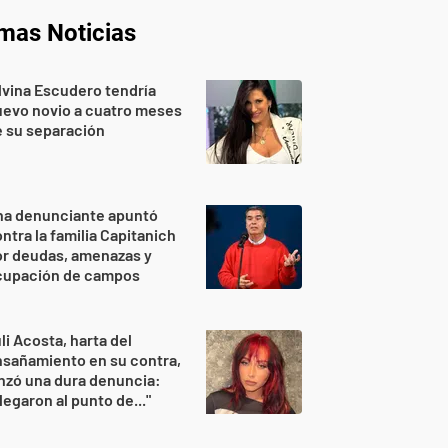
imas Noticias
lvina Escudero tendría
evo novio a cuatro meses
 su separación
na denunciante apuntó
ntra la familia Capitanich
or deudas, amenazas y
cupación de campos
li Acosta, harta del
sañamiento en su contra,
nzó una dura denuncia:
legaron al punto de..."