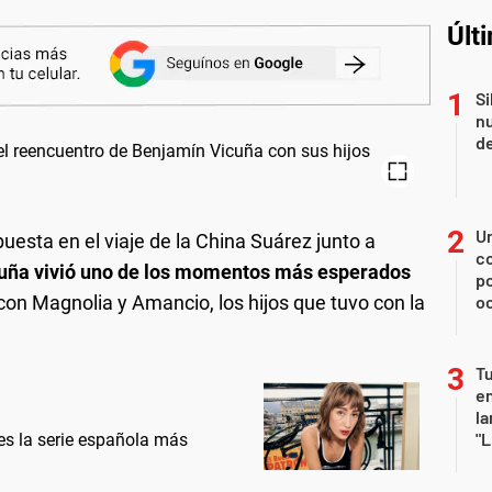
Últ
Si
nu
de
U
uesta en el viaje de la China Suárez junto a
co
uña vivió uno de los momentos más esperados
p
 con Magnolia y Amancio, los hijos que tuvo con la
o
Tu
en
la
"L
 es la serie española más