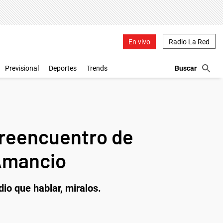
En vivo
Radio La Red
Previsional
Deportes
Trends
el reencuentro de
 Amancio
io que hablar, miralos.