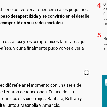
Qu
de
 chileno por volver a tener cerca a los pequeños,
úl
 pasó desapercibida y se convirtió en el detalle
b
compartió en sus redes sociales
.
rí
El
Ma
la distancia y los compromisos familiares que
L
países, Vicuña finalmente pudo volver a ver a
ar
decidió reflejar el momento con una serie de
e llenaron de reacciones. En una de las
nidos sus cinco hijos: Bautista, Beltrán y
ita, junto a Magnolia y Amancio.