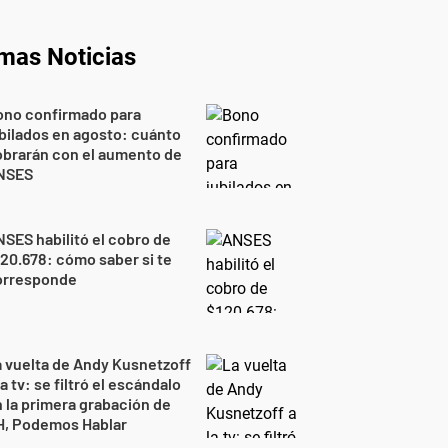
imas Noticias
ono confirmado para
bilados en agosto: cuánto
brarán con el aumento de
NSES
SES habilitó el cobro de
20.678: cómo saber si te
orresponde
 vuelta de Andy Kusnetzoff
la tv: se filtró el escándalo
 la primera grabación de
H, Podemos Hablar