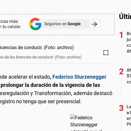
Últ
B
ju
co
A
ia de las licencias de conducir. (Foto: archivo)
AN
$1
de acelerar el estado
,
Federico Sturzenegger
c
prolongar la duración de la vigencia de las
Desregulación y Transformación, además destacó
egistro no tenga que ser presencial.
La
a 
en
P