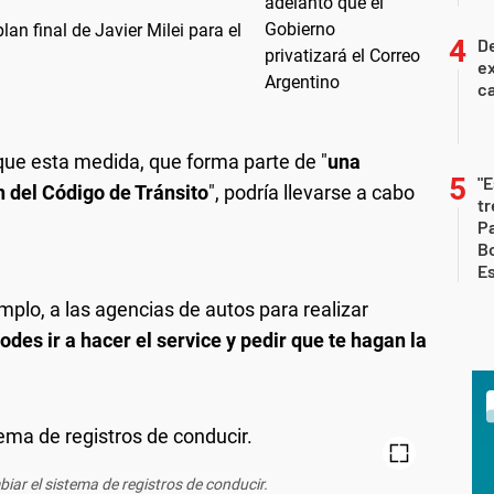
an final de Javier Milei para el
De
ex
ca
que esta medida, que forma parte de "
una
"E
n del Código de Tránsito
", podría llevarse a cabo
t
Pa
Bo
E
jemplo, a las agencias de autos para realizar
odes ir a hacer el service y pedir que te hagan la
iar el sistema de registros de conducir.