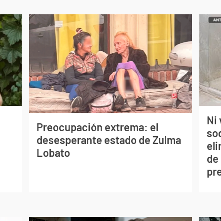
Ni 
Preocupación extrema: el
so
desesperante estado de Zulma
eli
Lobato
de
pr