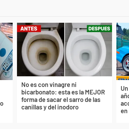
No es con vinagre ni
Un
bicarbonato: esta es la MEJOR
s
año
forma de sacar el sarro de las
vo
ac
canillas y del inodoro
en