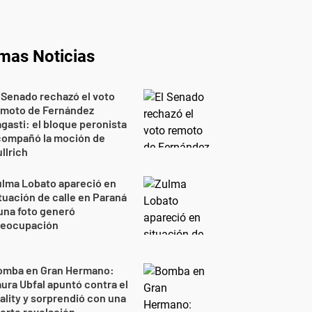
imas Noticias
 Senado rechazó el voto
emoto de Fernández
gasti: el bloque peronista
compañó la moción de
llrich
lma Lobato apareció en
tuación de calle en Paraná
una foto generó
reocupación
omba en Gran Hermano:
ura Ubfal apuntó contra el
ality y sorprendió con una
erte revelación