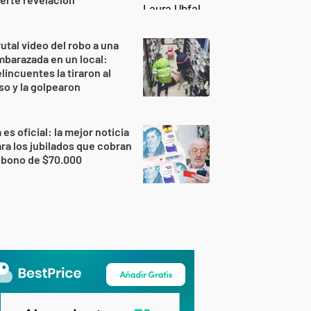
utal video del robo a una
barazada en un local:
lincuentes la tiraron al
so y la golpearon
 es oficial: la mejor noticia
ra los jubilados que cobran
 bono de $70.000