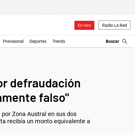
En vivo
Radio La Red
Previsional
Deportes
Trends
por defraudación
tamente falso"
n por Zona Austral en sus dos
nta recibía un monto equivalente a