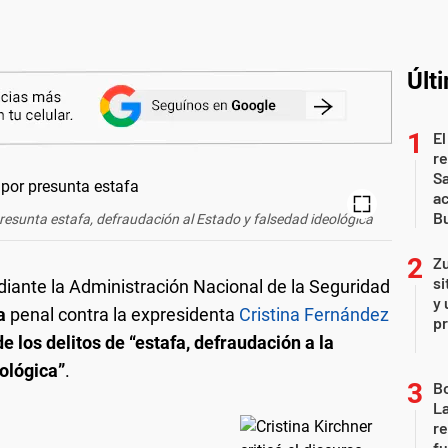
Últ
El
r
Sa
a
Bu
presunta estafa, defraudación al Estado y falsedad ideológica
Zu
si
diante la Administración Nacional de la Seguridad
y 
a
penal contra la expresidenta
Cristina Fernández
p
 los delitos de “estafa, defraudación a la
ológica”
.
B
La
re
fu