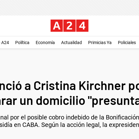
o A24
Política
Economía
Actualidad
Primicias Ya
Policiales
nció a Cristina Kirchner 
arar un domicilio "presun
al por el posible cobro indebido de la Bonificació
esidía en CABA. Según la acción legal, la expreside