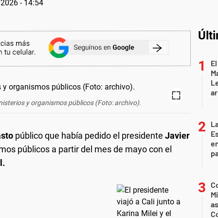
2026 - 14:54
Últ
El
Ma
L
ar
nisterios y organismos públicos (Foto: archivo).
La
Es
asto
público que había pedido el presidente
Javier
en
smos públicos a partir del mes de mayo con el
pa
l.
Co
Mi
a
C