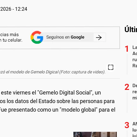
2026 - 12:24
Últ
La
Ac
ru
R
anzó el modelo de Gemelo Digical (Foto: captura de video).
D
re
este viernes el "Gemelo Digital Social", un
mi
os los datos del Estado sobre las personas para
. Fue presentado como un "modelo global" para el
A
lu
ju