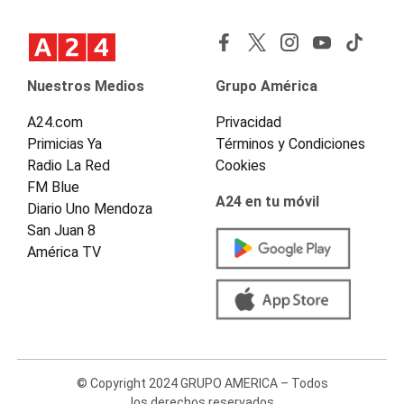
Nuestros Medios
Grupo América
A24.com
Privacidad
Primicias Ya
Términos y Condiciones
Radio La Red
Cookies
FM Blue
A24 en tu móvil
Diario Uno Mendoza
San Juan 8
América TV
© Copyright 2024 GRUPO AMERICA – Todos
los derechos reservados