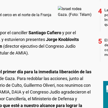
La
po
l cerco en el norte de la Franja
In
q
or el canciller
Santiago Cafiero
y por el
, y estuvieron presentes
Jorge Knoblovits
El
de
n
(director ejecutivo del Congreso Judío
co
itular de AMIA).
mo
l primer día para la inmediata liberación de las
de Gaza. Para redoblar las acciones, junto al
ario de Culto, Guillermo Oliveri, nos reunimos con
 AMIA, DAIA y el Congreso Judío agradecieron el
r Cancillería, el Ministerio de Defensa y
 que esté a nuestro alcance para lograr la