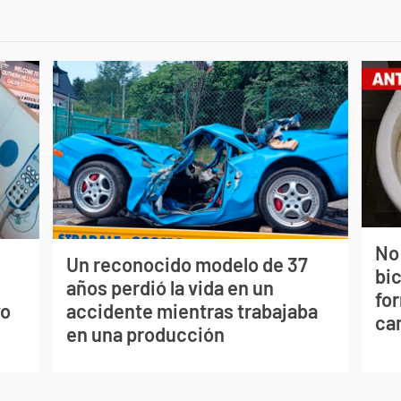
No
Un reconocido modelo de 37
bi
s
años perdió la vida en un
for
vo
accidente mientras trabajaba
can
en una producción