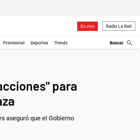
En vivo
Radio La Red
Previsional
Deportes
Trends
acciones" para
aza
es aseguró que el Gobierno