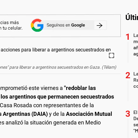
Últ
La
mu
añ
a
ones" para liberar a argentinos secuestrados en Gaza. (Télam)
La
Ra
co
mprometió este viernes a
"redoblar las
de los argentinos que permanecen secuestrados
la Casa Rosada con representantes de la
E
s Argentinas (DAIA)
y de la
Asociación Mutual
De
es analizó la situación generada en Medio
se
"M