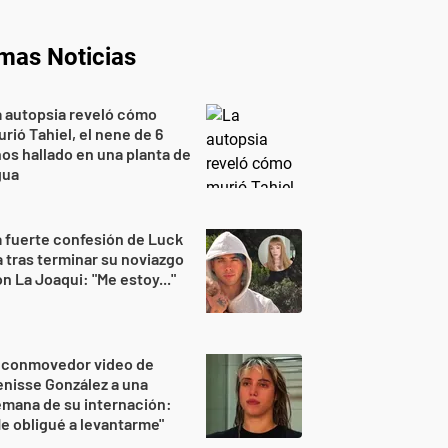
imas Noticias
 autopsia reveló cómo
rió Tahiel, el nene de 6
os hallado en una planta de
gua
 fuerte confesión de Luck
 tras terminar su noviazgo
n La Joaqui: "Me estoy..."
l conmovedor video de
nisse González a una
mana de su internación:
e obligué a levantarme"