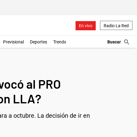
En vivo
Radio La Red
Previsional
Deportes
Trends
nvocó al PRO
con LLA?
ara a octubre. La decisión de ir en