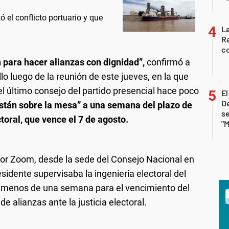
 el conflicto portuario y que
La
Ra
co
ón para hacer alianzas con dignidad”,
confirmó a
o luego de la reunión de este jueves, en la que
 el último consejo del partido presencial hace poco
E
De
están sobre la mesa” a una semana del plazo de
se
ctoral, que vence el 7 de agosto.
"M
por Zoom, desde la sede del Consejo Nacional en
esidente supervisaba la ingeniería electoral del
co menos de una semana para el vencimiento del
de alianzas ante la justicia electoral.