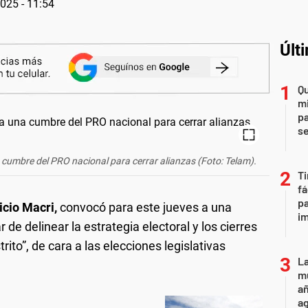
2025 - 11:54
Últ
Qu
mi
pa
s
 cumbre del PRO nacional para cerrar alianzas (Foto: Telam).
Ti
fá
pa
cio Macri,
convocó para este jueves a una
i
de delinear la estrategia electoral y los cierres
trito”, de cara a las elecciones legislativas
La
mu
añ
a