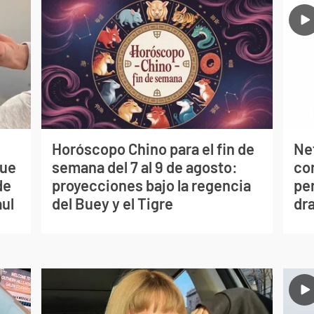
Horóscopo Chino para el fin de
Net
que
semana del 7 al 9 de agosto:
co
de
proyecciones bajo la regencia
per
aul
del Buey y el Tigre
dr