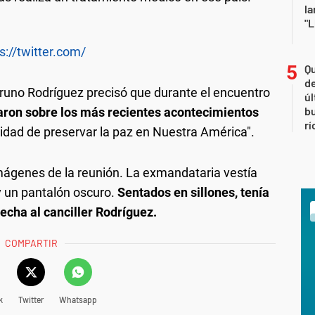
la
"L
s://twitter.com/
Qu
de
Bruno Rodríguez precisó que durante el encuentro
úl
b
aron sobre los más recientes acontecimientos
rí
sidad de preservar la paz en Nuestra América".
mágenes de la reunión. La exmandataria vestía
y un pantalón oscuro.
Sentados en sillones, tenía
recha al canciller Rodríguez.
COMPARTIR
k
Twitter
Whatsapp