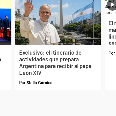
El 
ma
li
ser
Exclusivo: el itinerario de
Por
a
actividades que prepara
Argentina para recibir al papa
León XIV
Por
Stella Gárnica