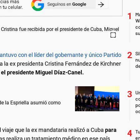
Ma
Wa
c
su
Si
ntuvo con el líder del gobernante y único Partido
nu
 la ex presidenta Cristina Fernández de Kirchner
de
 el presidente Miguel Díaz-Canel.
U
co
 de la Espriella asumió como
p
o
 viaje que la ex mandataria realizó a Cuba
para
Tu
en
as realiza un tratamiento médico en ese país.