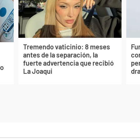
Tremendo vaticinio: 8 meses
Fur
antes de la separación, la
co
s
fuerte advertencia que recibió
per
vo
La Joaqui
dr