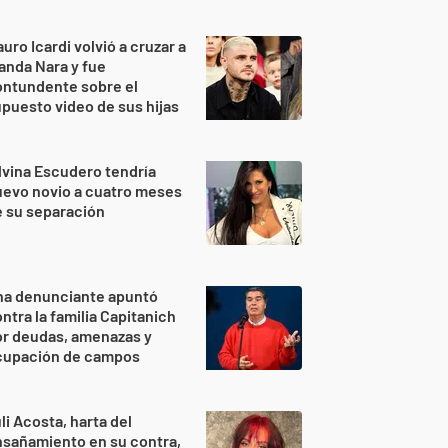
uro Icardi volvió a cruzar a
nda Nara y fue
ontundente sobre el
puesto video de sus hijas
lvina Escudero tendría
evo novio a cuatro meses
 su separación
na denunciante apuntó
ntra la familia Capitanich
or deudas, amenazas y
cupación de campos
li Acosta, harta del
sañamiento en su contra,