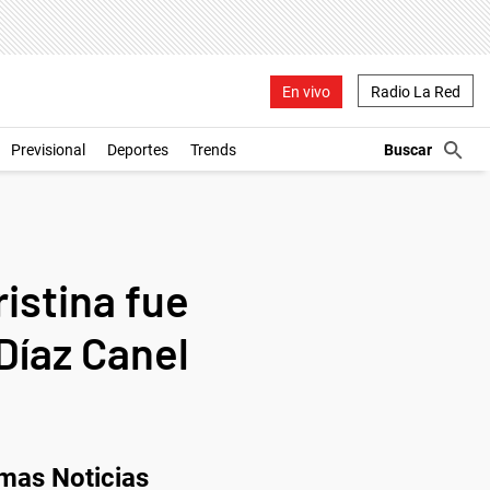
En vivo
Radio La Red
Previsional
Deportes
Trends
istina fue
Díaz Canel
imas Noticias