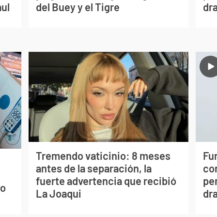
aul
del Buey y el Tigre
dr
Tremendo vaticinio: 8 meses
Fur
antes de la separación, la
co
s
fuerte advertencia que recibió
per
vo
La Joaqui
dr