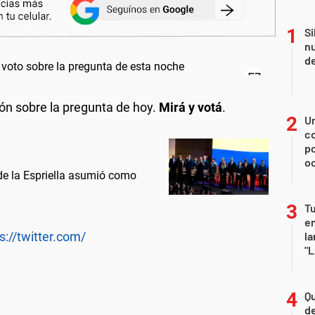
Si
nu
de
ión sobre la pregunta de hoy.
Mirá y votá
.
U
co
p
o
 de la Espriella asumió como
Tu
en
s://twitter.com/
la
"L
Qu
de