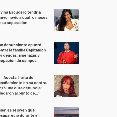
lvina Escudero tendría
evo novio a cuatro meses
 su separación
na denunciante apuntó
ntra la familia Capitanich
or deudas, amenazas y
cupación de campos
li Acosta, harta del
sañamiento en su contra,
nzó una dura denuncia:
legaron al punto de..."
ién es el joven que
sapareció durante el