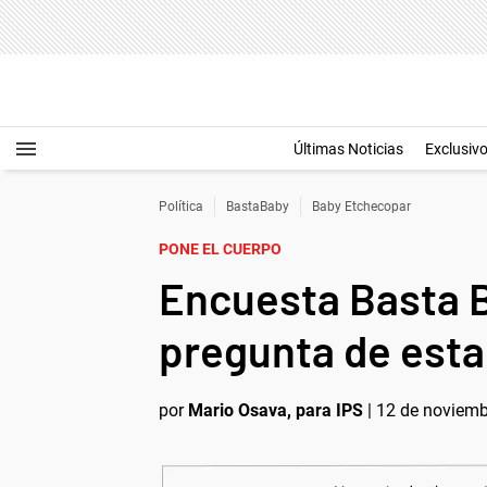
Últimas Noticias
Exclusiv
Política
BastaBaby
Baby Etchecopar
PONE EL CUERPO
Encuesta Basta B
pregunta de est
por
Mario Osava, para IPS
|
12 de noviemb