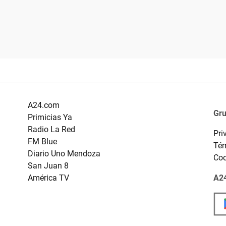
A24.com
Gr
Primicias Ya
Radio La Red
Pri
FM Blue
Tér
Diario Uno Mendoza
Coo
San Juan 8
América TV
A24