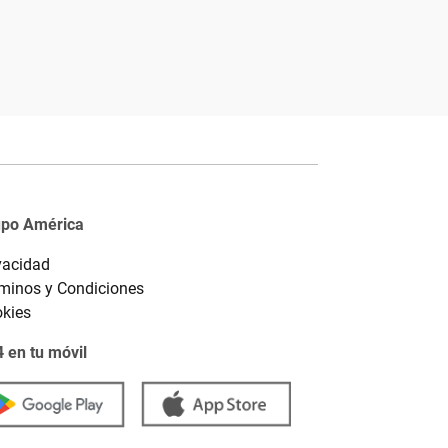
upo América
vacidad
minos y Condiciones
kies
 en tu móvil