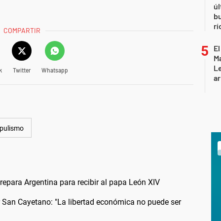
úl
b
rí
COMPARTIR
El
Ma
L
k
Twitter
Whatsapp
ar
pulismo
 prepara Argentina para recibir al papa León XIV
or San Cayetano: "La libertad económica no puede ser