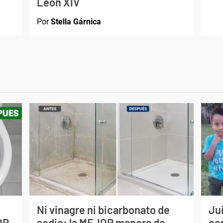
León XIV
Por
Stella Gárnica
Ni vinagre ni bicarbonato de
Jui
OR
sodio: la MEJOR manera de
co