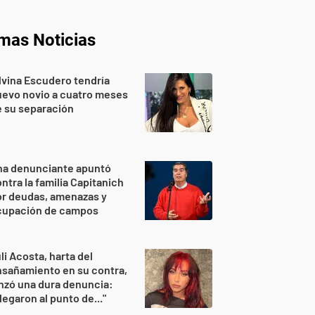
imas Noticias
lvina Escudero tendría
evo novio a cuatro meses
 su separación
na denunciante apuntó
ntra la familia Capitanich
or deudas, amenazas y
cupación de campos
li Acosta, harta del
sañamiento en su contra,
nzó una dura denuncia:
legaron al punto de..."