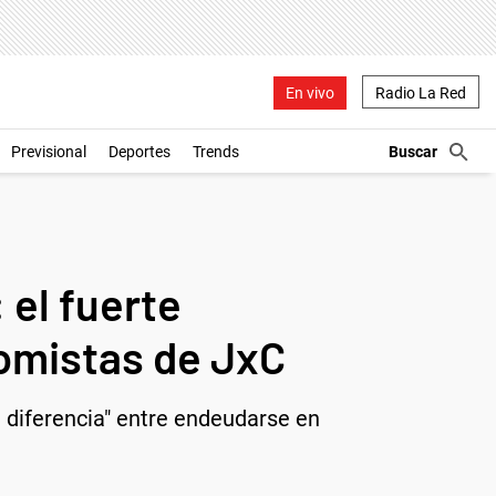
En vivo
Radio La Red
Previsional
Deportes
Trends
 el fuerte
nomistas de JxC
a diferencia" entre endeudarse en