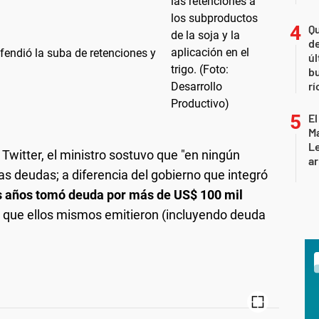
Qu
de
efendió la suba de retenciones y
úl
b
rí
El
Ma
L
 Twitter, el ministro sostuvo que "en ningún
ar
s deudas; a diferencia del gobierno que integró
s años tomó deuda por más de US$ 100 mil
a que ellos mismos emitieron (incluyendo deuda