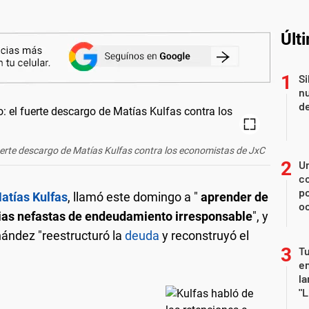
Últ
Si
nu
de
uerte descargo de Matías Kulfas contra los economistas de JxC
U
co
p
atías Kulfas
, llamó este domingo a "
aprender de
o
ncias nefastas de endeudamiento irresponsable
", y
nández "reestructuró la
deuda
y reconstruyó el
Tu
en
la
"L