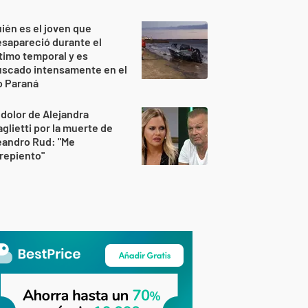
ién es el joven que
sapareció durante el
timo temporal y es
uscado intensamente en el
o Paraná
 dolor de Alejandra
glietti por la muerte de
eandro Rud: "Me
repiento"