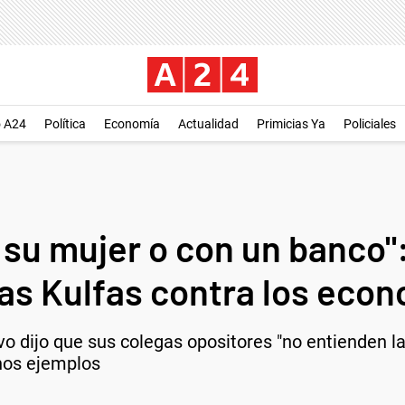
o A24
Política
Economía
Actualidad
Primicias Ya
Policiales
su mujer o con un banco":
as Kulfas contra los eco
vo dijo que sus colegas opositores "no entienden l
unos ejemplos